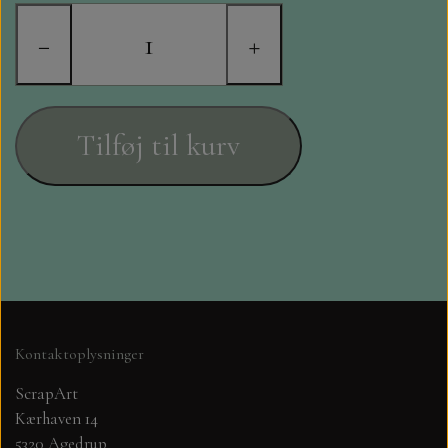
STAMPERIA
−
+
DIE CUTS FRA MINTAY
DIE CUTS OG KLISTERMÆRKER
Tilføj til kurv
MØNSTER BLOKKE 15 X 15 CM.
MØNSTER BLOKKE 20X20 CM
MØNSTER BLOKKE 30,5 X 30,5 CM
BLOKKE A5..OG A4....OG 15X30
Kontaktoplysninger
..MØNSTREDE OG ENSFARVEDE
ScrapArt
Kærhaven 14
A6 BLOKKE
5320 Agedrup