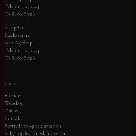
Telefon: 50511224
CVR: 86180316
MØNSTER ARK 30,5 X 30,5 CM .
ScrapArt
SIMPLE AND BASIC
Kærhaven 14
5320 Agedrup
SIMPLE AND BASIC
DIES
Telefon: 50511224
CVR: 86180316
DIES HOT FOIL
MINI DIES
Links
PYNT....DOTS, PERLER, STEN OG
TIM HOLTZ/SIZZIX
OPHÆNG, SHAKER, WOBLER,
Forside
STUDIO LIGHT
Webshop
BLOMSTER MM
Om os
Kontakt
TEKSTER
JUL
Fortrydelse og reklamation
Salgs- og leveringsbetingelser