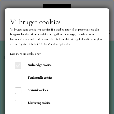
Vi bruger cookies
Vi bruger egne cookies og cookies fra tredjeparter til at personalisere din
brugeroplevelse, til markedsføring og til at undersøge, hvordan vores
hjemmeside anvendes af besøgende. Du kan altid tilbagekalde dit samtykke
ved at trykke på linket 'Cookies' nederst på siden.
Læs mere om cookies her
Forside
A6 blokke
Wedding Art
FORSIDE
Nødvendige cookies
OM OS
Funktionelle cookies
Statistik cookies
KONTAKT
Marketing cookies
NYHEDER