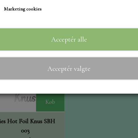
TIM HOLTZ/SIZZIX
Marketing cookies
STUDIO LIGHT
TEKSTER
MARIANNE DIES
Acceptér alle
CREALIES
CRAFT & YOU
Acceptér valgte
MADE WITH LOVE
NELLIE SNELLEN
ELIZABETH CRAFT D
PÅSKE
Køb
BARTO
LEANE
ies Hot Foil Knus SBH
003
MINIATURE HUSE TI