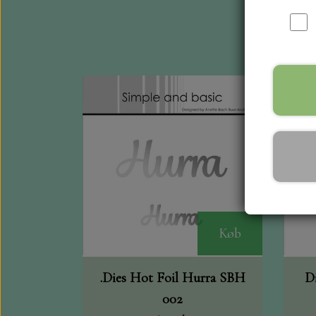
Køb
.Dies Hot Foil Hurra SBH
D
002