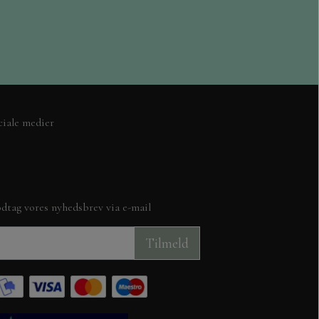
ITH LOVE
ciale medier
TION
JUL
KUVERTER OG CELLOFAN POSER
dtag vores nyhedsbrev via e-mail
Tilmeld