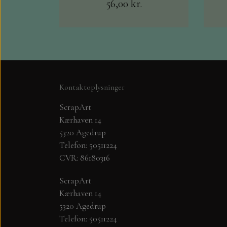
56,00 kr.
Kontaktoplysninger
ScrapArt
PYNT....DOTS, PERLER, STEN OG O
Kærhaven 14
5320 Agedrup
KARTON - PAPIR
Telefon: 50511224
PLAY CUT KARTON A4
CVR: 86180316
PAPER FAVOURITES SMOOTH CARDSTO
ScrapArt
MAJESTIC PAPIR 125 GR.
Kærhaven 14
5320 Agedrup
STAR RAIN - PAPER FAVOURITES
Telefon: 50511224
FLORENCE KARTON