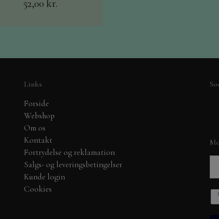
52,00 kr.
BYLENE
DANDIES OG MADE W
NELLIE SNELLEN
SPELLBINDERS
DANDIES
Links
So
SIGNATURE COLLEC
Forside
PHÆNG, SHAKER, WOBLER, BLOMSTER MM
Webshop
Om os
Kontakt
Mo
Fortrydelse og reklamation
Salgs- og leveringsbetingelser
CK 30X30 CM.
Kunde login
Cookies