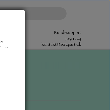
Kundesupport
50511224
de
kontakt@scrapart.dk
å linket
S
SCRAPBOYS
STAMPERIA
CM.
MØNSTER BLOKKE 20X20 CM
G ENSFARVEDE
A6 BLOKKE
DIES HOT FOIL