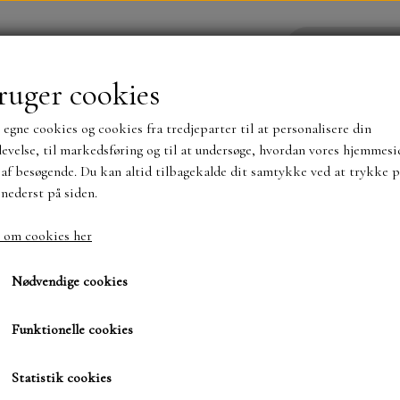
ruger cookies
 egne cookies og cookies fra tredjeparter til at personalisere din
YHEDER
WEBSHOP
evelse, til markedsføring og til at undersøge, hvordan vores hjemmesi
af besøgende. Du kan altid tilbagekalde dit samtykke ved at trykke p
 nederst på siden.
NYHEDER
MAJA KARTON
MINTAY PAPER
 om cookies her
TS OG KLISTERMÆRKER
MØNSTER BLOKKE 15 X 15 
Nødvendige cookies
BLOKKE A5..OG A4....OG 15X30 ..MØNSTREDE O
Funktionelle cookies
SIMPLE AND BASIC
DIES
Statistik cookies
SIMPLE AND BASIC
MINI DIES