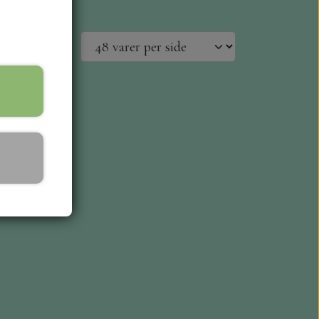
ESIGN
L KORT