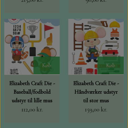
HJÆLPE VÆRKTØJ FRA TECH BIT
ALCOHOL MARKERS OG ANDRE
TEGNEARTIKLER
TIM HOLTZ BLOKKE
Køb
Køb
CRAFT CONSORTIUM
Elizabeth Craft Die -
Elizabeth Craft Die -
Baseball/fodbold
Håndværker udstyr
udstyr til lille mus
til stor mus
112,00 kr.
159,00 kr.