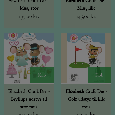
Elizabeth Craft Die -
Elizabeth Craft Die -
Mus, stor
Mus, lille
DIV. MALING
195,00 kr.
145,00 kr.
GAVEKORT
KORT /KUVERTER I SAMPAK.
TOPPERS
MARIANNE DESIGN
Køb
Køb
BÅND OG SNOR
Elizabeth Craft Die -
Elizabeth Craft Die -
Bryllups udstyr til
Golf udstyr til lille
BAGGRUNDS HÆFTER, JUNK JOURNAL,
stor mus
mus
DIECUTS OG FÆRDIG PAKKER.
215,00 kr.
90,00 kr.