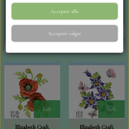
Pris
Acceptér alle
WEBSHOP
REPRINT
Side 1 / 2
Forrige side
Næste side
Acceptér valgte
CRAFT O`CLOCK
NYHEDER
MAJA KARTON
MINTAY PAPERS
Køb
Køb
SCRAPBOYS
Elizabeth Craft.
Elizabeth Craft.