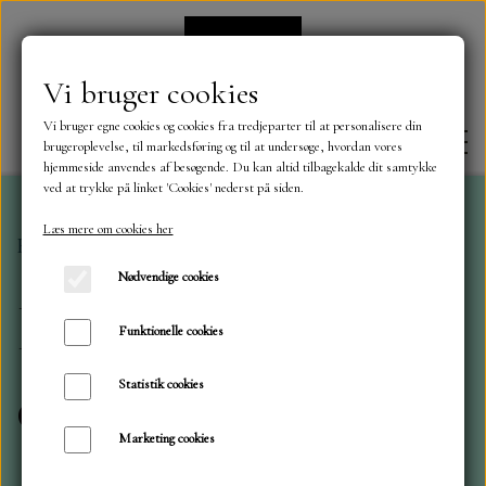
Vi bruger cookies
Vi bruger egne cookies og cookies fra tredjeparter til at personalisere din
brugeroplevelse, til markedsføring og til at undersøge, hvordan vores
hjemmeside anvendes af besøgende. Du kan altid tilbagekalde dit samtykke
ved at trykke på linket 'Cookies' nederst på siden.
Læs mere om cookies her
Forside
Dies
Elizabeth Craft design
FORSIDE
Nødvendige cookies
Elizabeth Craft
OM OS
Funktionelle cookies
design
Statistik cookies
KONTAKT
Marketing cookies
NYHEDER