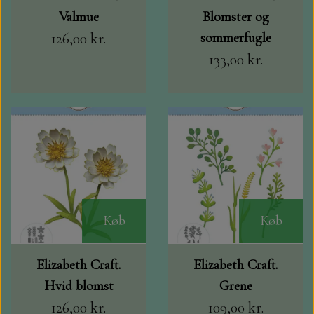
STAMPERIA
Valmue
Blomster og
126,00 kr.
sommerfugle
DIE CUTS FRA MINTAY
133,00 kr.
DIE CUTS OG KLISTERMÆRKER
MØNSTER BLOKKE 15 X 15 CM.
MØNSTER BLOKKE 20X20 CM
MØNSTER BLOKKE 30,5 X 30,5 CM
Køb
Køb
BLOKKE A5..OG A4....OG 15X30
Elizabeth Craft.
Elizabeth Craft.
..MØNSTREDE OG ENSFARVEDE
Hvid blomst
Grene
126,00 kr.
109,00 kr.
A6 BLOKKE