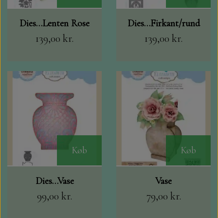
Dies…Lenten Rose
Dies…Firkant/rund
139,00 kr.
139,00 kr.
Køb
Køb
Dies…Vase
Vase
99,00 kr.
79,00 kr.