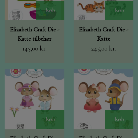
LEANE
STEMPEL SVÆRTE CARD DECO, M.FLERE
Køb
Køb
GLITTER KARTON A4, PAPER
MINIATURE HUSE TIL KORT
FAVOURITES OG FLORENCE 250 GR.
STEMPLER
Elizabeth Craft Die -
Elizabeth Craft Die -
Katte tilbehør
Katte
BYLENE
KLIPPE ARK MED MOTIVER MM.
BLANKT KARTON A4. PAPER
145,00 kr.
245,00 kr.
FAVOURITES
DANDIES OG MADE WITH LOVE
TOPPERS OG 3D TOPPERS
VELOUR KARTON
NELLIE SNELLEN
VÆRKTØJ, SAKSE MV.
KARTON 30X30 216 GR.
SPELLBINDERS
JUL
DANDIES
DECOUPAGE PAPIR
Køb
Køb
SIGNATURE COLLECTION
JULE KALENDER.