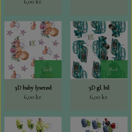
6,00 kr.
Køb
Køb
3D baby lyserød
3D gl. bil
6,00 kr.
6,00 kr.