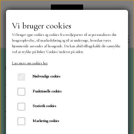
Vi bruger cookies
Vi bruger egne cookies og cookies fra tredjeparter til at personalisere din
brugeroplevelse, til markedsføring og til at undersøge, hvordan vores
hjemmeside anvendes af besøgende. Du kan altid tilbagekalde dit samtykke
ved at trykke på linket 'Cookies' nederst på siden.
Læs mere om cookies her
Forside
Klippe ark med motiver mm.
FORSIDE
Nødvendige cookies
Klippe ark med
OM OS
Funktionelle cookies
motiver mm.
Statistik cookies
KONTAKT
Marketing cookies
NYHEDER