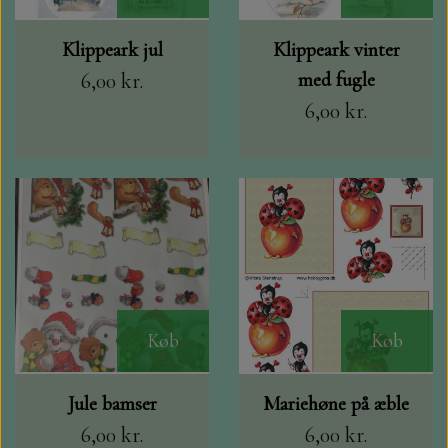
Klippeark jul
Klippeark vinter
6,00 kr.
med fugle
6,00 kr.
Køb
Køb
Jule bamser
Mariehøne på æble
6,00 kr.
6,00 kr.