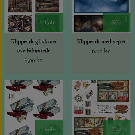
Køb
Køb
Klippeark gl. skruer
Klippeark med vejret
osv firkantede
6,00 kr.
6,00 kr.
Køb
Køb