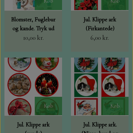
Køb
Køb
LEANE
STEMPEL SVÆRTE CARD DECO, M.FLERE
GLITTER KARTON A4, PAPER
Blomster, Fuglebur
Jul. Klippe ark
MINIATURE HUSE TIL KORT
FAVOURITES OG FLORENCE 250 GR.
STEMPLER
og kande. Tryk ud
(Firkantede)
10,00 kr.
6,00 kr.
BYLENE
KLIPPE ARK MED MOTIVER MM.
BLANKT KARTON A4. PAPER
FAVOURITES
DANDIES OG MADE WITH LOVE
TOPPERS OG 3D TOPPERS
VELOUR KARTON
NELLIE SNELLEN
VÆRKTØJ, SAKSE MV.
KARTON 30X30 216 GR.
SPELLBINDERS
JUL
Køb
Køb
DANDIES
DECOUPAGE PAPIR
Jul. Klippe ark
Jul. Klippe ark.
SIGNATURE COLLECTION
JULE KALENDER.