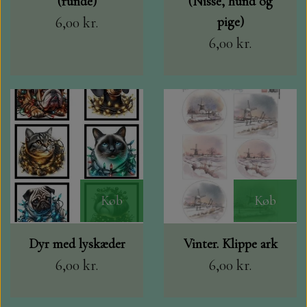
(runde)
(Nisse, hund og
6,00 kr.
pige)
DIV. MALING
6,00 kr.
GAVEKORT
KORT /KUVERTER I SAMPAK.
TOPPERS
MARIANNE DESIGN
Køb
Køb
BÅND OG SNOR
Dyr med lyskæder
Vinter. Klippe ark
6,00 kr.
6,00 kr.
BAGGRUNDS HÆFTER, JUNK JOURNAL,
DIECUTS OG FÆRDIG PAKKER.