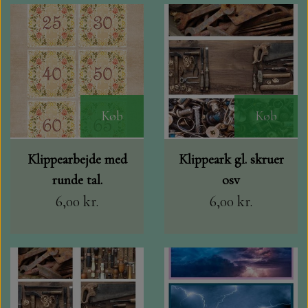
HJÆLPE VÆRKTØJ FRA TECH BIT
ALCOHOL MARKERS OG ANDRE
TEGNEARTIKLER
Køb
Køb
TIM HOLTZ BLOKKE
Klippearbejde med
Klippeark gl. skruer
CRAFT CONSORTIUM
runde tal.
osv
6,00 kr.
6,00 kr.