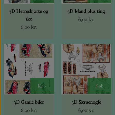
3D Herreskjorte og
3D Mand plus ting
sko
6,00 kr.
6,00 kr.
Køb
Køb
3D Gamle biler
3D Skruenøgle
6,00 kr.
6,00 kr.