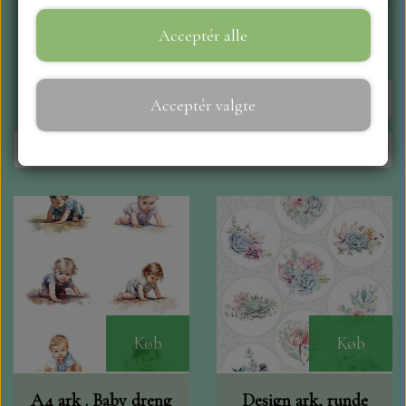
Pris
Acceptér alle
WEBSHOP
REPRINT
Side 1 / 4
Forrige side
Næste side
Acceptér valgte
CRAFT O`CLOCK
NYHEDER
MAJA KARTON
MINTAY PAPERS
Køb
Køb
SCRAPBOYS
A4 ark . Baby dreng
Design ark, runde