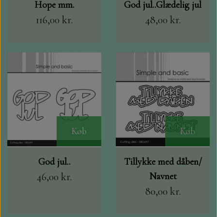
Hope mm.
God jul..Glædelig jul
HJÆLPE VÆRKTØJ FRA TECH BIT
116,00 kr.
48,00 kr.
ALCOHOL MARKERS OG ANDRE
TEGNEARTIKLER
TIM HOLTZ BLOKKE
CRAFT CONSORTIUM
Køb
Køb
God jul..
Tillykke med dåben/
46,00 kr.
Navnet
80,00 kr.