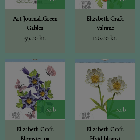
Art Journal..Green
Elizabeth Craft.
Gables
Valmue
59,00 kr.
126,00 kr.
Køb
Køb
Elizabeth Craft.
Elizabeth Craft.
Blomster og
Hvid blomst