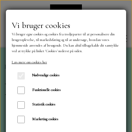
Vi bruger cookies
Vi bruger egne cookies og cookies fra tredjeparter til at personalisere din
brugeroplevelse, til markedsføring og til at undersøge, hvordan vores
hjemmeside anvendes af besøgende. Du kan altid tilbagekalde dit samtykke
ved at trykke på linket 'Cookies' nederst på siden.
Læs mere om cookies her
Forside
Nyheder
FORSIDE
Nødvendige cookies
Nyheder
OM OS
Funktionelle cookies
Statistik cookies
KONTAKT
Marketing cookies
Pris
NYHEDER