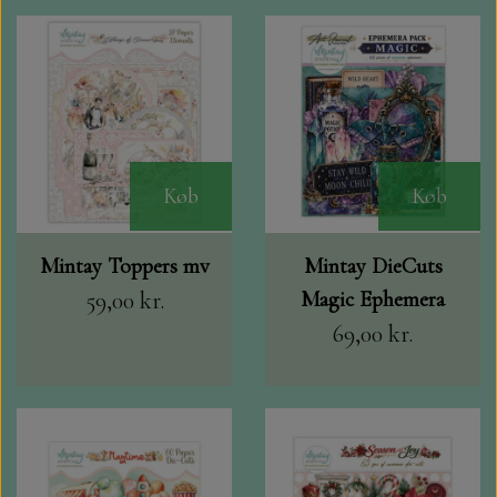
Køb
Køb
Mintay Toppers mv
Mintay DieCuts
59,00 kr.
Magic Ephemera
69,00 kr.