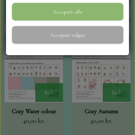
Side 1 / 19
Forrige side
Næste side
Acceptér alle
WEBSHOP
REPRINT
Acceptér valgte
CRAFT O`CLOCK
NYHEDER
MAJA KARTON
Køb
Køb
MINTAY PAPERS
Cozy Water colour
Cozy Autumn
SCRAPBOYS
40,00 kr.
40,00 kr.