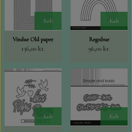
DIV. MALING
Køb
Køb
GAVEKORT
Vindue Old paper
Regnbue
KORT /KUVERTER I SAMPAK.
136,00 kr.
96,00 kr.
TOPPERS
MARIANNE DESIGN
BÅND OG SNOR
BAGGRUNDS HÆFTER, JUNK JOURNAL,
Køb
Køb
DIECUTS OG FÆRDIG PAKKER.