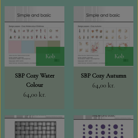
STAMPERIA
DIE CUTS FRA MINTAY
DIE CUTS OG KLISTERMÆRKER
MØNSTER BLOKKE 15 X 15 CM.
Køb
Køb
MØNSTER BLOKKE 20X20 CM
SBP Cozy Water
SBP Cozy Autumn
Colour
64,00 kr.
MØNSTER BLOKKE 30,5 X 30,5 CM
64,00 kr.
BLOKKE A5..OG A4....OG 15X30
..MØNSTREDE OG ENSFARVEDE
A6 BLOKKE