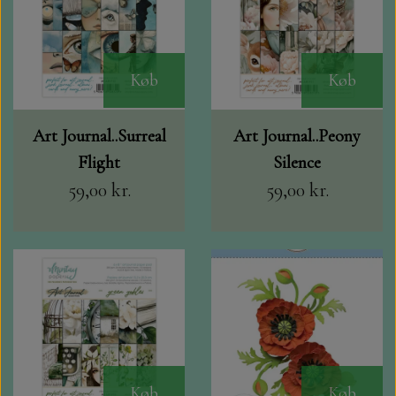
Køb
Køb
Art Journal..Surreal
Art Journal..Peony
Flight
Silence
59,00 kr.
59,00 kr.
Køb
Køb