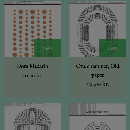
LEANE
STEMPEL SVÆRTE CARD DECO, M.FLERE
GLITTER KARTON A4, PAPER
MINIATURE HUSE TIL KORT
FAVOURITES OG FLORENCE 250 GR.
STEMPLER
BYLENE
KLIPPE ARK MED MOTIVER MM.
BLANKT KARTON A4. PAPER
Køb
Køb
FAVOURITES
DANDIES OG MADE WITH LOVE
TOPPERS OG 3D TOPPERS
Dots Madarin
Ovale rammer, Old
VELOUR KARTON
NELLIE SNELLEN
20,00 kr.
paper
VÆRKTØJ, SAKSE MV.
136,00 kr.
KARTON 30X30 216 GR.
SPELLBINDERS
JUL
DANDIES
DECOUPAGE PAPIR
SIGNATURE COLLECTION
JULE KALENDER.