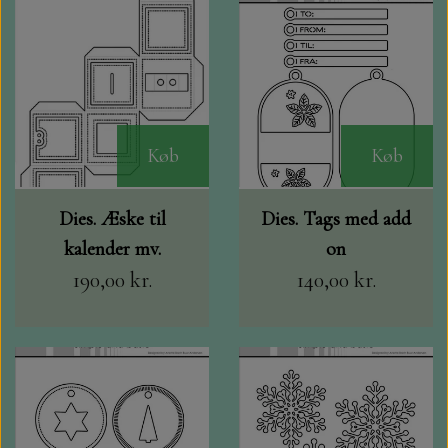
DIV. MALING
GAVEKORT
Køb
Køb
KORT /KUVERTER I SAMPAK.
TOPPERS
Dies. Æske til
Dies. Tags med add
kalender mv.
on
MARIANNE DESIGN
190,00 kr.
140,00 kr.
BÅND OG SNOR
BAGGRUNDS HÆFTER, JUNK JOURNAL,
DIECUTS OG FÆRDIG PAKKER.