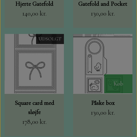
Hjerte Gatefold
Gatefold and Pocket
140,00 kr.
130,00 kr.
UDSOLGT
Køb
Square card med
Påske box
sløjfe
130,00 kr.
178,00 kr.