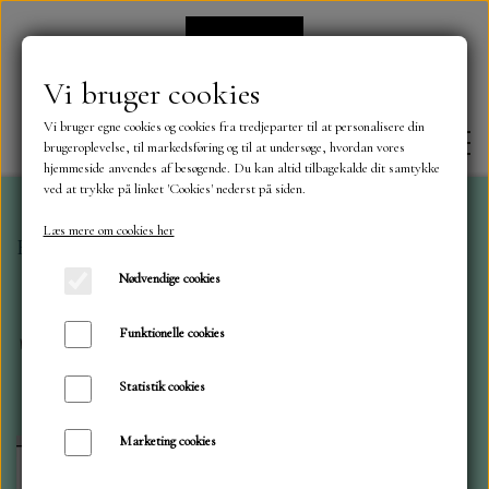
Vi bruger cookies
Vi bruger egne cookies og cookies fra tredjeparter til at personalisere din
brugeroplevelse, til markedsføring og til at undersøge, hvordan vores
hjemmeside anvendes af besøgende. Du kan altid tilbagekalde dit samtykke
ved at trykke på linket 'Cookies' nederst på siden.
Læs mere om cookies her
Forside
Simple and Basic
FORSIDE
Nødvendige cookies
Simple and Basic
OM OS
Funktionelle cookies
Statistik cookies
KONTAKT
Marketing cookies
NYHEDER