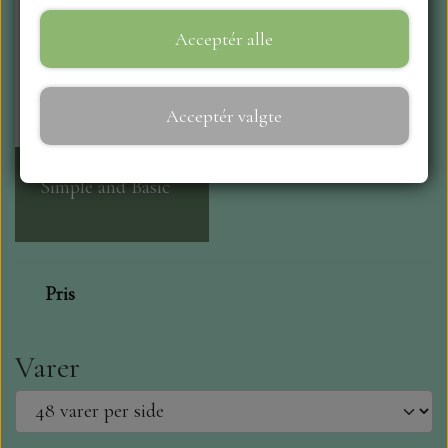
Acceptér alle
WEBSHOP
REPRINT
Acceptér valgte
CRAFT O`CLOCK
Simple and Basic
NYHEDER
MAJA KARTON
Pris
MINTAY PAPERS
Varer
SCRAPBOYS