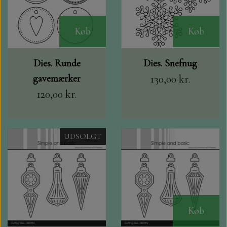
HJÆLPE VÆRKTØJ FRA TECH BIT
Køb
Køb
ALCOHOL MARKERS OG ANDRE
TEGNEARTIKLER
Dies. Runde
Dies. Snefnug
gavemærker
130,00 kr.
TIM HOLTZ BLOKKE
120,00 kr.
CRAFT CONSORTIUM
UDSOLGT
Køb