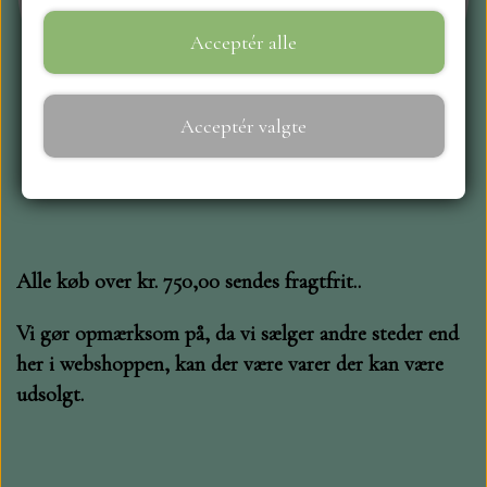
Acceptér alle
WEBSHOP
REPRINT
Acceptér valgte
CRAFT O`CLOCK
NYHEDER
Alle køb over kr. 750,00 sendes fragtfrit..
MAJA KARTON
Vi gør opmærksom på, da vi sælger andre steder end
her i webshoppen, kan der være varer der kan være
MINTAY PAPERS
udsolgt.
SCRAPBOYS