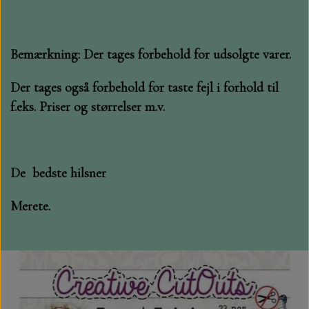
MØNSTER ARK 30,5 X 30,5 CM .
Bemærkning: Der tages forbehold for udsolgte varer.
SIMPLE AND BASIC
Der tages også forbehold for taste fejl i forhold til
f.eks. Priser og størrelser m.v.
SIMPLE AND BASIC
DIES
DIES HOT FOIL
MINI DIES
De bedste hilsner
PYNT....DOTS, PERLER, STEN OG
TIM HOLTZ/SIZZIX
Merete.
OPHÆNG, SHAKER, WOBLER,
STUDIO LIGHT
BLOMSTER MM
TEKSTER
JUL