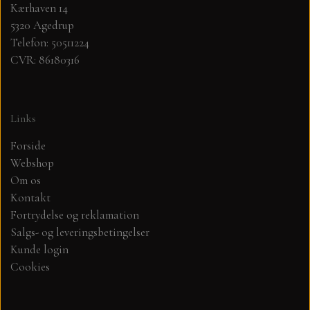
Kærhaven 14
5320 Agedrup
DIV. MALING
Telefon: 50511224
CVR: 86180316
GAVEKORT
KORT /KUVERTER I SAMPAK.
Links
Forside
TOPPERS
Webshop
Om os
MARIANNE DESIGN
Kontakt
Fortrydelse og reklamation
BÅND OG SNOR
Salgs- og leveringsbetingelser
Kunde login
Cookies
BAGGRUNDS HÆFTER, JUNK JOURNAL,
DIECUTS OG FÆRDIG PAKKER.