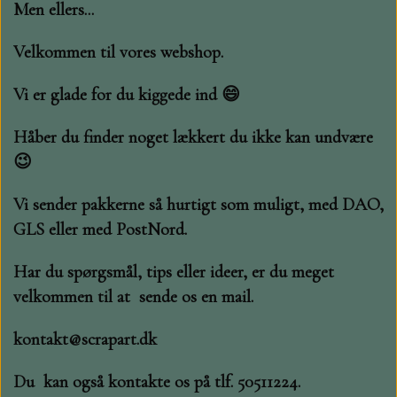
STAMPERIA
Men ellers...
Velkommen til vores webshop.
DIE CUTS FRA MINTAY
Vi er glade for du kiggede ind 😄
DIE CUTS OG KLISTERMÆRKER
Håber du finder noget lækkert du ikke kan undvære
MØNSTER BLOKKE 15 X 15 CM.
😉
Vi sender pakkerne så hurtigt som muligt, med DAO,
MØNSTER BLOKKE 20X20 CM
GLS eller med PostNord.
MØNSTER BLOKKE 30,5 X 30,5 CM
Har du spørgsmål, tips eller ideer, er du meget
velkommen til at sende os en mail.
BLOKKE A5..OG A4....OG 15X30
..MØNSTREDE OG ENSFARVEDE
kontakt@scrapart.dk
Du kan også kontakte os på tlf. 50511224.
A6 BLOKKE