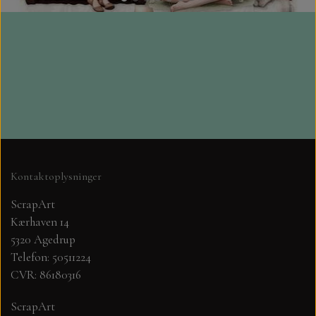
LEANE
STEMPEL SVÆRTE CARD DECO, M.FLERE
GLITTER KARTON A4, PAPER
MINIATURE HUSE TIL KORT
FAVOURITES OG FLORENCE 250 GR.
STEMPLER
BYLENE
KLIPPE ARK MED MOTIVER MM.
BLANKT KARTON A4. PAPER
FAVOURITES
DANDIES OG MADE WITH LOVE
TOPPERS OG 3D TOPPERS
VELOUR KARTON
Kontaktoplysninger
NELLIE SNELLEN
VÆRKTØJ, SAKSE MV.
KARTON 30X30 216 GR.
ScrapArt
SPELLBINDERS
Kærhaven 14
JUL
5320 Agedrup
Telefon: 50511224
DANDIES
DECOUPAGE PAPIR
CVR: 86180316
SIGNATURE COLLECTION
JULE KALENDER.
ScrapArt