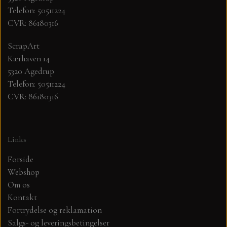
Telefon: 50511224
CVR: 86180316
MØNSTER ARK 30,5 X 30,5 CM .
ScrapArt
SIMPLE AND BASIC
Kærhaven 14
5320 Agedrup
SIMPLE AND BASIC
DIES
Telefon: 50511224
CVR: 86180316
DIES HOT FOIL
MINI DIES
Links
PYNT....DOTS, PERLER, STEN OG
TIM HOLTZ/SIZZIX
OPHÆNG, SHAKER, WOBLER,
Forside
STUDIO LIGHT
Webshop
BLOMSTER MM
Om os
Kontakt
TEKSTER
JUL
Fortrydelse og reklamation
Salgs- og leveringsbetingelser