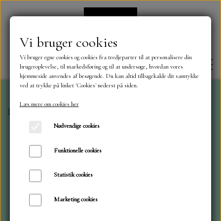
Vi bruger cookies
Vi bruger egne cookies og cookies fra tredjeparter til at personalisere din
brugeroplevelse, til markedsføring og til at undersøge, hvordan vores
hjemmeside anvendes af besøgende. Du kan altid tilbagekalde dit samtykke
ved at trykke på linket 'Cookies' nederst på siden.
Læs mere om cookies her
Forside
Die Cuts og klistermærker
Vinter Huse 2
FORSIDE
Nødvendige cookies
OM OS
Funktionelle cookies
Statistik cookies
KONTAKT
Marketing cookies
NYHEDER