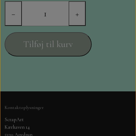
STAMPERIA
−
+
DIE CUTS FRA MINTAY
DIE CUTS OG KLISTERMÆRKER
Tilføj til kurv
MØNSTER BLOKKE 15 X 15 CM.
MØNSTER BLOKKE 20X20 CM
MØNSTER BLOKKE 30,5 X 30,5 CM
BLOKKE A5..OG A4....OG 15X30
Kontaktoplysninger
..MØNSTREDE OG ENSFARVEDE
ScrapArt
Kærhaven 14
A6 BLOKKE
5320 Agedrup