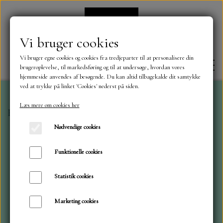
Vi bruger cookies
Vi bruger egne cookies og cookies fra tredjeparter til at personalisere din
brugeroplevelse, til markedsføring og til at undersøge, hvordan vores
hjemmeside anvendes af besøgende. Du kan altid tilbagekalde dit samtykke
ved at trykke på linket 'Cookies' nederst på siden.
Læs mere om cookies her
Forside
A6 blokke
Vintage Baby Room
FORSIDE
Nødvendige cookies
OM OS
Funktionelle cookies
Statistik cookies
KONTAKT
Marketing cookies
NYHEDER