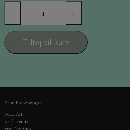
STAMPERIA
−
+
DIE CUTS FRA MINTAY
DIE CUTS OG KLISTERMÆRKER
Tilføj til kurv
MØNSTER BLOKKE 15 X 15 CM.
MØNSTER BLOKKE 20X20 CM
MØNSTER BLOKKE 30,5 X 30,5 CM
BLOKKE A5..OG A4....OG 15X30
Kontaktoplysninger
..MØNSTREDE OG ENSFARVEDE
ScrapArt
Kærhaven 14
A6 BLOKKE
5320 Agedrup