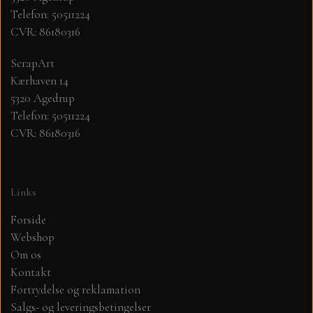
Telefon: 50511224
CVR: 86180316
MØNSTER ARK 30,5 X 30,5 CM .
ScrapArt
SIMPLE AND BASIC
Kærhaven 14
5320 Agedrup
SIMPLE AND BASIC
DIES
Telefon: 50511224
CVR: 86180316
DIES HOT FOIL
MINI DIES
Links
PYNT....DOTS, PERLER, STEN OG
TIM HOLTZ/SIZZIX
OPHÆNG, SHAKER, WOBLER,
Forside
STUDIO LIGHT
Webshop
BLOMSTER MM
Om os
Kontakt
TEKSTER
JUL
Fortrydelse og reklamation
Salgs- og leveringsbetingelser