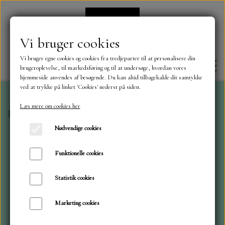
Vi bruger cookies
Vi bruger egne cookies og cookies fra tredjeparter til at personalisere din
brugeroplevelse, til markedsføring og til at undersøge, hvordan vores
hjemmeside anvendes af besøgende. Du kan altid tilbagekalde dit samtykke
ved at trykke på linket 'Cookies' nederst på siden.
Læs mere om cookies her
Forside
Toppers og 3D Toppers
Toppers Bryllup
FORSIDE
Nødvendige cookies
OM OS
Funktionelle cookies
Statistik cookies
KONTAKT
Marketing cookies
NYHEDER