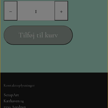
STAMPERIA
−
+
DIE CUTS FRA MINTAY
DIE CUTS OG KLISTERMÆRKER
Tilføj til kurv
MØNSTER BLOKKE 15 X 15 CM.
MØNSTER BLOKKE 20X20 CM
MØNSTER BLOKKE 30,5 X 30,5 CM
BLOKKE A5..OG A4....OG 15X30
Kontaktoplysninger
..MØNSTREDE OG ENSFARVEDE
ScrapArt
Kærhaven 14
A6 BLOKKE
5320 Agedrup