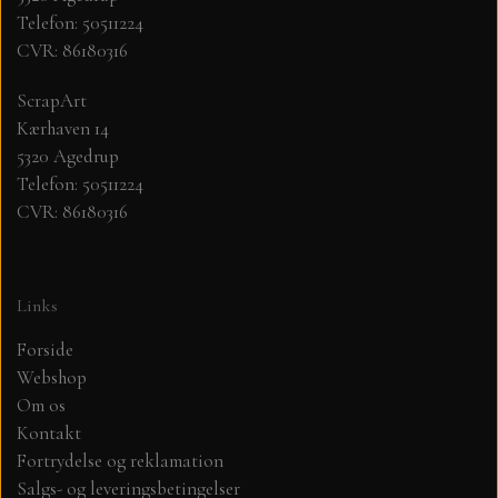
Telefon: 50511224
CVR: 86180316
MØNSTER ARK 30,5 X 30,5 CM .
ScrapArt
SIMPLE AND BASIC
Kærhaven 14
5320 Agedrup
SIMPLE AND BASIC
DIES
Telefon: 50511224
CVR: 86180316
DIES HOT FOIL
MINI DIES
Links
PYNT....DOTS, PERLER, STEN OG
TIM HOLTZ/SIZZIX
OPHÆNG, SHAKER, WOBLER,
Forside
STUDIO LIGHT
Webshop
BLOMSTER MM
Om os
Kontakt
TEKSTER
JUL
Fortrydelse og reklamation
Salgs- og leveringsbetingelser