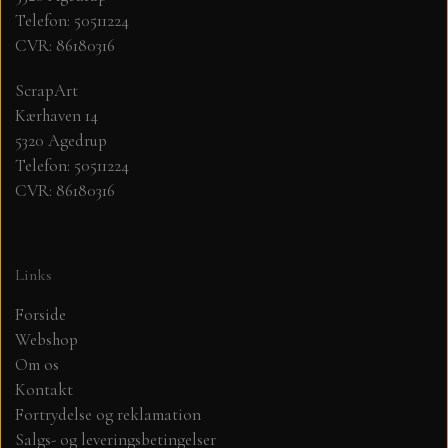
Telefon: 50511224
CVR: 86180316
MØNSTER ARK 30,5 X 30,5 CM .
ScrapArt
SIMPLE AND BASIC
Kærhaven 14
5320 Agedrup
SIMPLE AND BASIC
DIES
Telefon: 50511224
CVR: 86180316
DIES HOT FOIL
MINI DIES
Links
PYNT....DOTS, PERLER, STEN OG
TIM HOLTZ/SIZZIX
OPHÆNG, SHAKER, WOBLER,
Forside
STUDIO LIGHT
Webshop
BLOMSTER MM
Om os
Kontakt
TEKSTER
JUL
Fortrydelse og reklamation
Salgs- og leveringsbetingelser