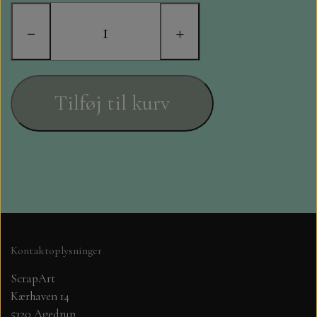
STAMPERIA
−
+
DIE CUTS FRA MINTAY
DIE CUTS OG KLISTERMÆRKER
Tilføj til kurv
MØNSTER BLOKKE 15 X 15 CM.
MØNSTER BLOKKE 20X20 CM
MØNSTER BLOKKE 30,5 X 30,5 CM
BLOKKE A5..OG A4....OG 15X30
Kontaktoplysninger
..MØNSTREDE OG ENSFARVEDE
ScrapArt
Kærhaven 14
A6 BLOKKE
5320 Agedrup