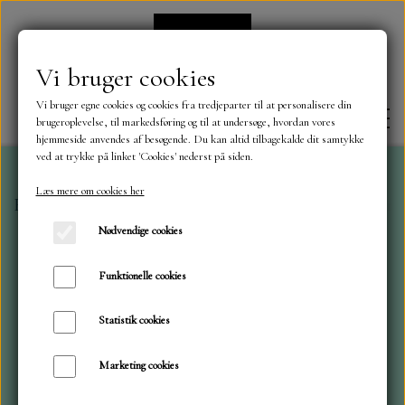
Vi bruger cookies
Vi bruger egne cookies og cookies fra tredjeparter til at personalisere din
brugeroplevelse, til markedsføring og til at undersøge, hvordan vores
hjemmeside anvendes af besøgende. Du kan altid tilbagekalde dit samtykke
ved at trykke på linket 'Cookies' nederst på siden.
Læs mere om cookies her
Forside
Toppers og 3D Toppers
Toppers Baby Bear
FORSIDE
Nødvendige cookies
OM OS
Funktionelle cookies
Statistik cookies
KONTAKT
Marketing cookies
NYHEDER