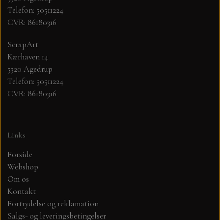
Telefon: 50511224
CVR: 86180316
MØNSTER ARK 30,5 X 30,5 CM .
ScrapArt
SIMPLE AND BASIC
Kærhaven 14
5320 Agedrup
SIMPLE AND BASIC
DIES
Telefon: 50511224
CVR: 86180316
DIES HOT FOIL
MINI DIES
Links
PYNT....DOTS, PERLER, STEN OG
TIM HOLTZ/SIZZIX
OPHÆNG, SHAKER, WOBLER,
Forside
STUDIO LIGHT
Webshop
BLOMSTER MM
Om os
Kontakt
TEKSTER
JUL
Fortrydelse og reklamation
Salgs- og leveringsbetingelser