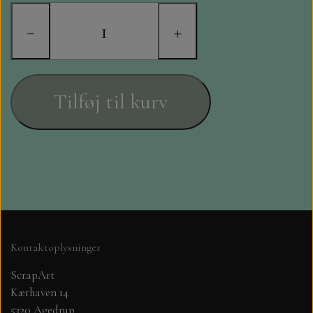
STAMPERIA
−
+
DIE CUTS FRA MINTAY
DIE CUTS OG KLISTERMÆRKER
Tilføj til kurv
MØNSTER BLOKKE 15 X 15 CM.
MØNSTER BLOKKE 20X20 CM
MØNSTER BLOKKE 30,5 X 30,5 CM
BLOKKE A5..OG A4....OG 15X30
Kontaktoplysninger
..MØNSTREDE OG ENSFARVEDE
ScrapArt
Kærhaven 14
A6 BLOKKE
5320 Agedrup