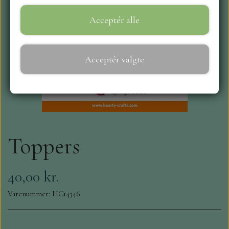
Acceptér alle
WEBSHOP
REPRINT
Acceptér valgte
CRAFT O`CLOCK
NYHEDER
Toppers
MAJA KARTON
MINTAY PAPERS
40,00 kr.
Varenummer: HC14346
SCRAPBOYS