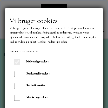
Vi bruger cookies
Vi bruger egne cookies og cookies fra tredjeparter til at personalisere din
brugeroplevelse, til markedsføring og til at undersøge, hvordan vores
hjemmeside anvendes af besøgende. Du kan altid tilbagekalde dit samtykke
ved at trykke på linket 'Cookies' nederst på siden.
Læs mere om cookies her
Forside
Toppers
Toppers
FORSIDE
Nødvendige cookies
OM OS
Funktionelle cookies
Statistik cookies
KONTAKT
Marketing cookies
NYHEDER