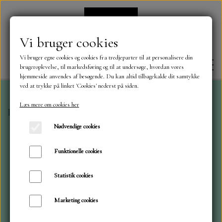
Vi bruger cookies
Vi bruger egne cookies og cookies fra tredjeparter til at personalisere din
brugeroplevelse, til markedsføring og til at undersøge, hvordan vores
hjemmeside anvendes af besøgende. Du kan altid tilbagekalde dit samtykke
ved at trykke på linket 'Cookies' nederst på siden.
Læs mere om cookies her
Forside
Karton - Papir
Stamping Paper NS
FORSIDE
Nødvendige cookies
OM OS
Funktionelle cookies
Statistik cookies
KONTAKT
Marketing cookies
NYHEDER