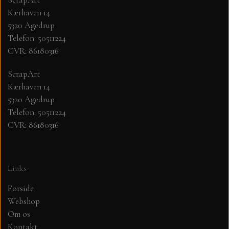
Kærhaven 14
MØNSTER ARK 30,5 X 30,5 CM .
5320 Agedrup
Telefon: 50511224
CVR: 86180316
SIMPLE AND BASIC
ScrapArt
SIMPLE AND BASIC
DIES
Kærhaven 14
5320 Agedrup
Telefon: 50511224
DIES HOT FOIL
MINI DIES
CVR: 86180316
PYNT....DOTS, PERLER, STEN OG
TIM HOLTZ/SIZZIX
OPHÆNG, SHAKER, WOBLER,
Links
STUDIO LIGHT
BLOMSTER MM
Forside
Webshop
TEKSTER
JUL
Om os
Kontakt