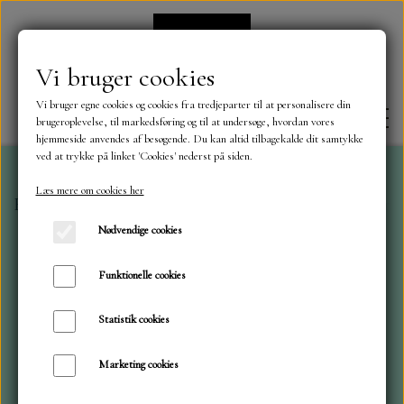
Vi bruger cookies
Vi bruger egne cookies og cookies fra tredjeparter til at personalisere din
brugeroplevelse, til markedsføring og til at undersøge, hvordan vores
hjemmeside anvendes af besøgende. Du kan altid tilbagekalde dit samtykke
ved at trykke på linket 'Cookies' nederst på siden.
Læs mere om cookies her
Forside
Mønster blokke 30,5 x 30,5 cm
Spellbinders.
FORSIDE
Nødvendige cookies
OM OS
Funktionelle cookies
Statistik cookies
KONTAKT
Marketing cookies
NYHEDER