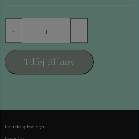
STAMPERIA
DIE CUTS FRA MINTAY
−
+
DIE CUTS OG KLISTERMÆRKER
MØNSTER BLOKKE 15 X 15 CM.
Tilføj til kurv
MØNSTER BLOKKE 20X20 CM
MØNSTER BLOKKE 30,5 X 30,5 CM
BLOKKE A5..OG A4....OG 15X30
..MØNSTREDE OG ENSFARVEDE
Kontaktoplysninger
A6 BLOKKE
ScrapArt