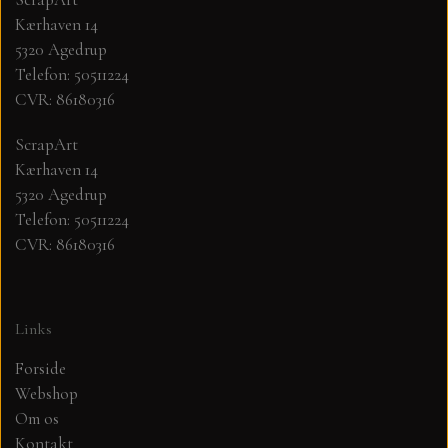
Kærhaven 14
MØNSTER ARK 30,5 X 30,5 CM .
5320 Agedrup
Telefon: 50511224
CVR: 86180316
SIMPLE AND BASIC
ScrapArt
SIMPLE AND BASIC
DIES
Kærhaven 14
5320 Agedrup
Telefon: 50511224
DIES HOT FOIL
MINI DIES
CVR: 86180316
PYNT....DOTS, PERLER, STEN OG
TIM HOLTZ/SIZZIX
OPHÆNG, SHAKER, WOBLER,
Links
STUDIO LIGHT
BLOMSTER MM
Forside
Webshop
TEKSTER
JUL
Om os
Kontakt