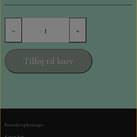
STAMPERIA
DIE CUTS FRA MINTAY
−
+
DIE CUTS OG KLISTERMÆRKER
MØNSTER BLOKKE 15 X 15 CM.
Tilføj til kurv
MØNSTER BLOKKE 20X20 CM
MØNSTER BLOKKE 30,5 X 30,5 CM
BLOKKE A5..OG A4....OG 15X30
..MØNSTREDE OG ENSFARVEDE
Kontaktoplysninger
A6 BLOKKE
ScrapArt