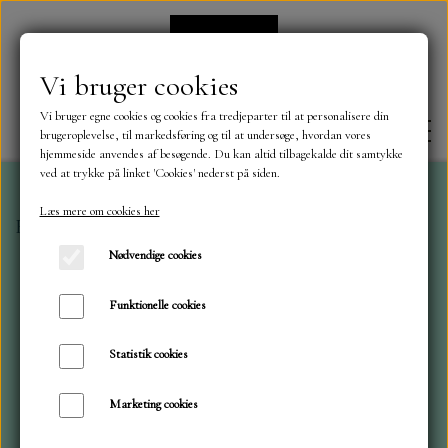
Vi bruger cookies
Vi bruger egne cookies og cookies fra tredjeparter til at personalisere din
brugeroplevelse, til markedsføring og til at undersøge, hvordan vores
hjemmeside anvendes af besøgende. Du kan altid tilbagekalde dit samtykke
ved at trykke på linket 'Cookies' nederst på siden.
Læs mere om cookies her
Forside
Slimkort Spring Birds 016
FORSIDE
Nødvendige cookies
OM OS
Funktionelle cookies
Statistik cookies
KONTAKT
Marketing cookies
NYHEDER