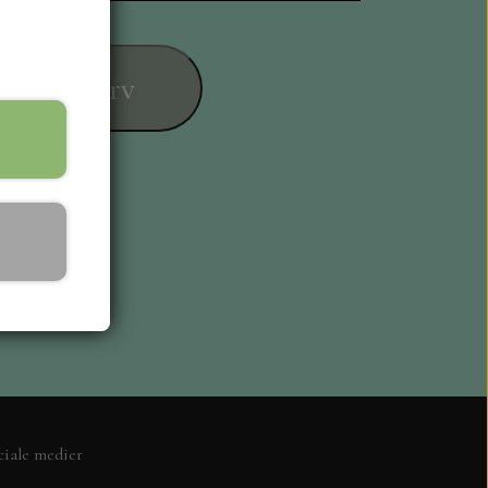
føj til kurv
ESIGN
ciale medier
L KORT