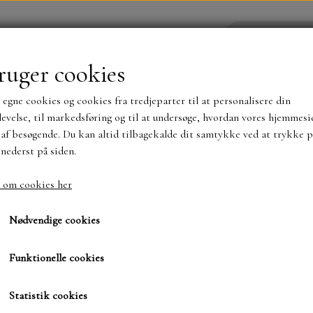
ruger cookies
 egne cookies og cookies fra tredjeparter til at personalisere din
YHEDER
WEBSHOP
evelse, til markedsføring og til at undersøge, hvordan vores hjemmesi
af besøgende. Du kan altid tilbagekalde dit samtykke ved at trykke p
 nederst på siden.
NYHEDER
MAJA KARTON
MINTAY PAPER
 om cookies her
 Baby its cold outside
SBP Baby its cold outsi
TS OG KLISTERMÆRKER
MØNSTER BLOKKE 15 X 15 
Nødvendige cookies
BLOKKE A5..OG A4....OG 15X30 ..MØNSTREDE O
Funktionelle cookies
40,00 kr.
SIMPLE AND BASIC
DIES
Varenummer: SBPS556
Statistik cookies
SIMPLE AND BASIC
MINI DIES