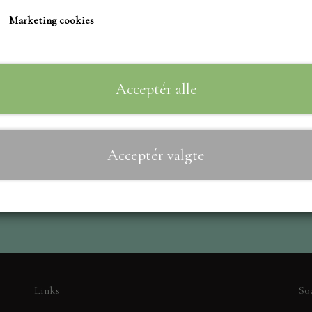
TIM HOLTZ/SIZZIX
Marketing cookies
STUDIO LIGHT
Til
−
+
TEKSTER
MARIANNE DIES
Acceptér alle
CREALIES
CRAFT & YOU
Acceptér valgte
MADE WITH LOVE
NELLIE SNELLEN
ELIZABETH CRAFT D
PÅSKE
BARTO
LEANE
Links
So
MINIATURE HUSE TI