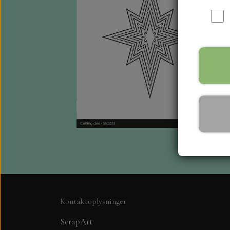
Kontaktoplysninger
ScrapArt