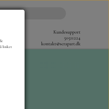
Kundesupport
50511224
de
kontakt@scrapart.dk
å linket
S
SCRAPBOYS
STAMPERIA
CM.
MØNSTER BLOKKE 20X20 CM
G ENSFARVEDE
A6 BLOKKE
DIES HOT FOIL