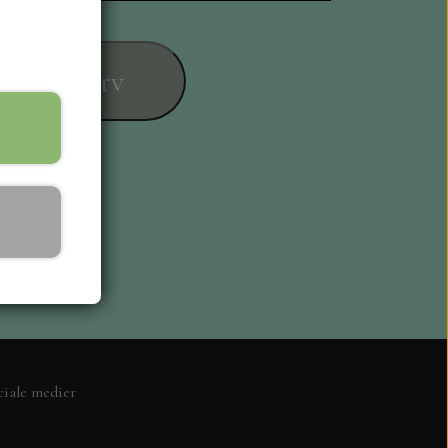
føj til kurv
ESIGN
ciale medier
L KORT