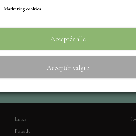
TIM HOLTZ/SIZZIX
Marketing cookies
STUDIO LIGHT
Til
−
+
TEKSTER
MARIANNE DIES
Acceptér alle
CREALIES
CRAFT & YOU
Acceptér valgte
MADE WITH LOVE
NELLIE SNELLEN
ELIZABETH CRAFT D
PÅSKE
BARTO
LEANE
Links
So
MINIATURE HUSE TI
Forside