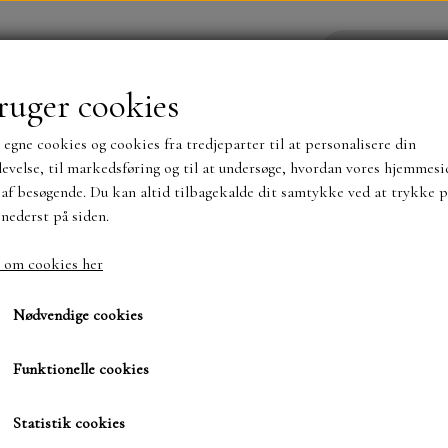
ruger cookies
 egne cookies og cookies fra tredjeparter til at personalisere din
YHEDER
WEBSHOP
evelse, til markedsføring og til at undersøge, hvordan vores hjemmesi
af besøgende. Du kan altid tilbagekalde dit samtykke ved at trykke p
 nederst på siden.
NYHEDER
MAJA KARTON
MINTAY PAPER
 om cookies her
sic
SBD Stjerne
SBD Stjerne
TS OG KLISTERMÆRKER
MØNSTER BLOKKE 15 X 15 
Nødvendige cookies
BLOKKE A5..OG A4....OG 15X30 ..MØNSTREDE O
Funktionelle cookies
116,00 kr.
SIMPLE AND BASIC
DIES
Varenummer: SBD355
Statistik cookies
SIMPLE AND BASIC
MINI DIES