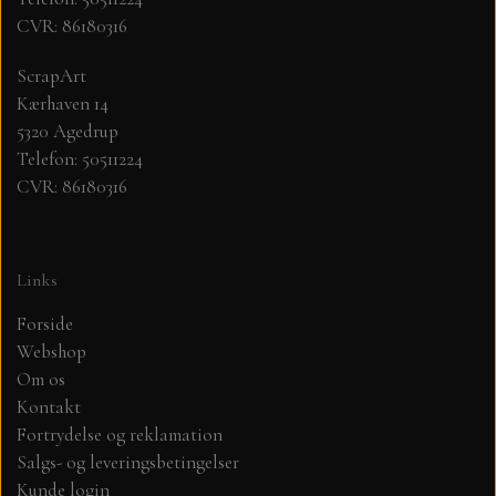
CVR: 86180316
MØNSTER ARK 30,5 X 30,5 CM .
ScrapArt
Kærhaven 14
SIMPLE AND BASIC
5320 Agedrup
Telefon: 50511224
SIMPLE AND BASIC
DIES
CVR: 86180316
DIES HOT FOIL
MINI DIES
Links
PYNT....DOTS, PERLER, STEN OG
TIM HOLTZ/SIZZIX
Forside
OPHÆNG, SHAKER, WOBLER,
Webshop
STUDIO LIGHT
BLOMSTER MM
Om os
Kontakt
Fortrydelse og reklamation
TEKSTER
JUL
Salgs- og leveringsbetingelser
Kunde login