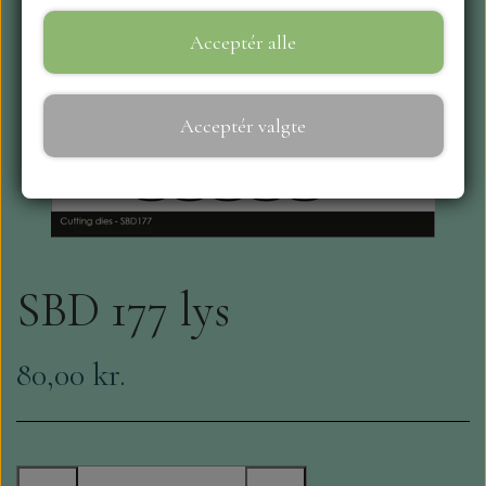
Acceptér alle
WEBSHOP
REPRINT
Acceptér valgte
CRAFT O`CLOCK
NYHEDER
SBD 177 lys
MAJA KARTON
MINTAY PAPERS
80,00 kr.
SCRAPBOYS