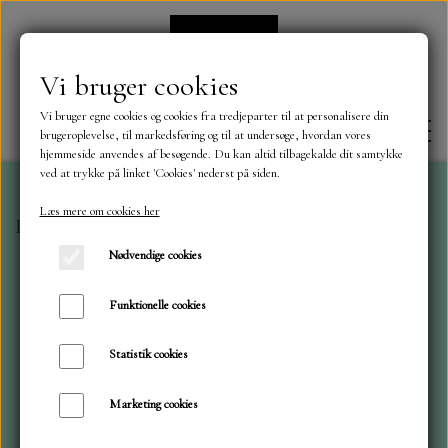
Vi bruger cookies
Vi bruger egne cookies og cookies fra tredjeparter til at personalisere din
brugeroplevelse, til markedsføring og til at undersøge, hvordan vores
hjemmeside anvendes af besøgende. Du kan altid tilbagekalde dit samtykke
ved at trykke på linket 'Cookies' nederst på siden.
Læs mere om cookies her
Forside
Simple and Basic
Simple and Basic
SBD 177
FORSIDE
Nødvendige cookies
OM OS
Funktionelle cookies
Statistik cookies
KONTAKT
Marketing cookies
NYHEDER