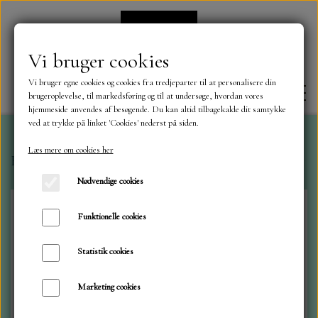
Vi bruger cookies
Vi bruger egne cookies og cookies fra tredjeparter til at personalisere din
brugeroplevelse, til markedsføring og til at undersøge, hvordan vores
hjemmeside anvendes af besøgende. Du kan altid tilbagekalde dit samtykke
ved at trykke på linket 'Cookies' nederst på siden.
Læs mere om cookies her
Forside
Dies
ByLene
Rund-das som stjerne i 3 str.
FORSIDE
Nødvendige cookies
OM OS
Funktionelle cookies
Statistik cookies
KONTAKT
Marketing cookies
NYHEDER