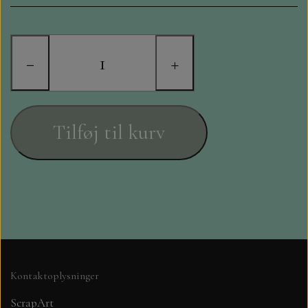
STAMPERIA
DIE CUTS FRA MINTAY
−
+
DIE CUTS OG KLISTERMÆRKER
MØNSTER BLOKKE 15 X 15 CM.
Tilføj til kurv
MØNSTER BLOKKE 20X20 CM
MØNSTER BLOKKE 30,5 X 30,5 CM
BLOKKE A5..OG A4....OG 15X30
..MØNSTREDE OG ENSFARVEDE
Kontaktoplysninger
A6 BLOKKE
ScrapArt