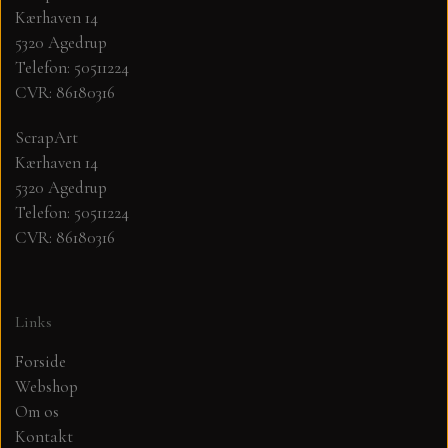
Kærhaven 14
5320 Agedrup
MØNSTER ARK 30,5 X 30,5 CM .
Telefon: 50511224
CVR: 86180316
SIMPLE AND BASIC
ScrapArt
Kærhaven 14
SIMPLE AND BASIC
DIES
5320 Agedrup
Telefon: 50511224
DIES HOT FOIL
MINI DIES
CVR: 86180316
PYNT....DOTS, PERLER, STEN OG
TIM HOLTZ/SIZZIX
OPHÆNG, SHAKER, WOBLER,
Links
STUDIO LIGHT
BLOMSTER MM
Forside
Webshop
TEKSTER
JUL
Om os
Kontakt