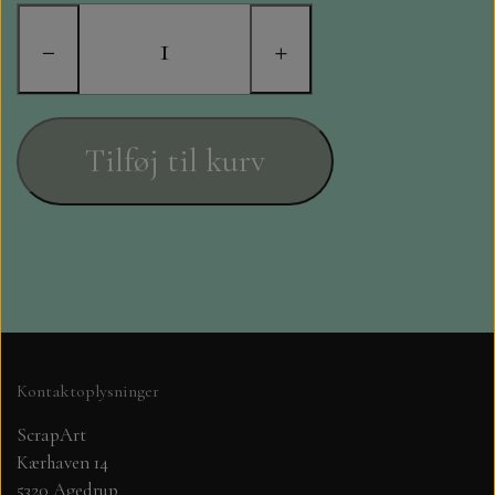
STAMPERIA
−
+
DIE CUTS FRA MINTAY
DIE CUTS OG KLISTERMÆRKER
Tilføj til kurv
MØNSTER BLOKKE 15 X 15 CM.
MØNSTER BLOKKE 20X20 CM
MØNSTER BLOKKE 30,5 X 30,5 CM
BLOKKE A5..OG A4....OG 15X30
Kontaktoplysninger
..MØNSTREDE OG ENSFARVEDE
ScrapArt
Kærhaven 14
A6 BLOKKE
5320 Agedrup