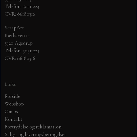
Telefon: 50511224
CVR: 86180316
MØNSTER ARK 30,5 X 30,5 CM .
ScrapArt
SIMPLE AND BASIC
Kærhaven 14
5320 Agedrup
SIMPLE AND BASIC
DIES
Telefon: 50511224
CVR: 86180316
DIES HOT FOIL
MINI DIES
Links
PYNT....DOTS, PERLER, STEN OG
TIM HOLTZ/SIZZIX
OPHÆNG, SHAKER, WOBLER,
Forside
STUDIO LIGHT
Webshop
BLOMSTER MM
Om os
Kontakt
TEKSTER
JUL
Fortrydelse og reklamation
Salgs- og leveringsbetingelser