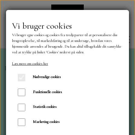
Vi bruger cookies
Vi bruger egne cookies og cookies fra tredjeparter til at personalisere din
brugeroplevelse, til markedsføring og til at undersøge, hvordan vores
hjemmeside anvendes af besøgende. Du kan altid tilbagekalde dit samtykke
ved at trykke på linket 'Cookies' nederst på siden.
Læs mere om cookies her
Forside
Dies
ByLene
Racing flag
FORSIDE
Nødvendige cookies
OM OS
Funktionelle cookies
Statistik cookies
KONTAKT
Marketing cookies
NYHEDER