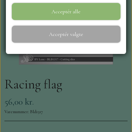
Acceptér alle
WEBSHOP
REPRINT
Acceptér valgte
CRAFT O`CLOCK
NYHEDER
Racing flag
MAJA KARTON
MINTAY PAPERS
56,00 kr.
Varenummer: Bld1317
SCRAPBOYS