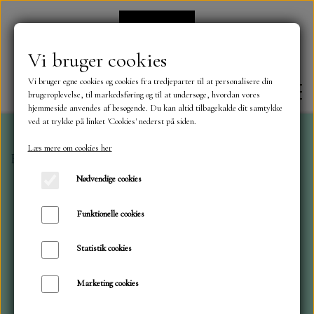
Vi bruger cookies
Vi bruger egne cookies og cookies fra tredjeparter til at personalisere din
brugeroplevelse, til markedsføring og til at undersøge, hvordan vores
hjemmeside anvendes af besøgende. Du kan altid tilbagekalde dit samtykke
ved at trykke på linket 'Cookies' nederst på siden.
Læs mere om cookies her
Forside
Toppers og 3D Toppers
Pretty Dandelion
FORSIDE
Nødvendige cookies
OM OS
Funktionelle cookies
Statistik cookies
KONTAKT
Marketing cookies
NYHEDER