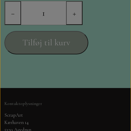
STAMPERIA
−
+
DIE CUTS FRA MINTAY
DIE CUTS OG KLISTERMÆRKER
Tilføj til kurv
MØNSTER BLOKKE 15 X 15 CM.
MØNSTER BLOKKE 20X20 CM
MØNSTER BLOKKE 30,5 X 30,5 CM
BLOKKE A5..OG A4....OG 15X30
Kontaktoplysninger
..MØNSTREDE OG ENSFARVEDE
ScrapArt
Kærhaven 14
A6 BLOKKE
5320 Agedrup