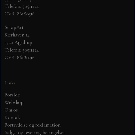
Telefon: 50511224
CVR: 86180316
MØNSTER ARK 30,5 X 30,5 CM .
ScrapArt
SIMPLE AND BASIC
Kærhaven 14
5320 Agedrup
SIMPLE AND BASIC
DIES
Telefon: 50511224
CVR: 86180316
DIES HOT FOIL
MINI DIES
Links
PYNT....DOTS, PERLER, STEN OG
TIM HOLTZ/SIZZIX
OPHÆNG, SHAKER, WOBLER,
Forside
STUDIO LIGHT
Webshop
BLOMSTER MM
Om os
Kontakt
TEKSTER
JUL
Fortrydelse og reklamation
Salgs- og leveringsbetingelser