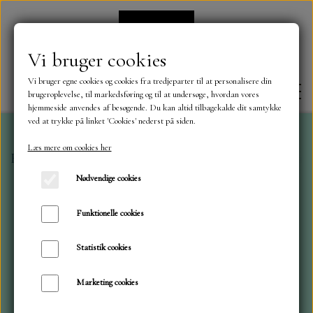
Vi bruger cookies
Vi bruger egne cookies og cookies fra tredjeparter til at personalisere din
brugeroplevelse, til markedsføring og til at undersøge, hvordan vores
hjemmeside anvendes af besøgende. Du kan altid tilbagekalde dit samtykke
ved at trykke på linket 'Cookies' nederst på siden.
Læs mere om cookies her
Forside
Karton - Papir
Glitter karton A4, Paper Favo
FORSIDE
Nødvendige cookies
OM OS
Funktionelle cookies
Statistik cookies
KONTAKT
Marketing cookies
NYHEDER