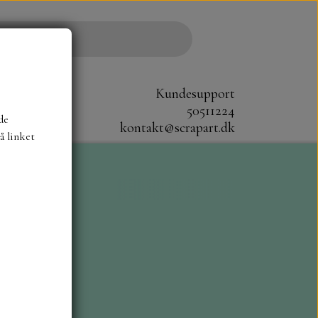
Kundesupport
50511224
de
kontakt@scrapart.dk
å linket
S
SCRAPBOYS
STAMPERIA
CM.
MØNSTER BLOKKE 20X20 CM
G ENSFARVEDE
A6 BLOKKE
DIES HOT FOIL