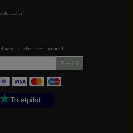
ciale medier
ITH LOVE
dtag vores nyhedsbrev via e-mail
TION
Tilmeld
JUL
KUVERTER OG CELLOFAN POSER