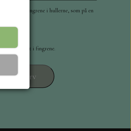
for at have fingrene i hullerne, som på en
man har gigt i fingrene.
føj til kurv
ESIGN
L KORT