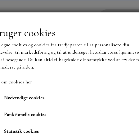
ruger cookies
 egne cookies og cookies fra tredjeparter til at personalisere din
YHEDER
WEBSHOP
evelse, til markedsføring og til at undersøge, hvordan vores hjemmesi
af besøgende. Du kan altid tilbagekalde dit samtykke ved at trykke p
 nederst på siden.
NYHEDER
MAJA KARTON
MINTAY PAPER
 om cookies her
Pincetsaks
TS OG KLISTERMÆRKER
MØNSTER BLOKKE 15 X 15 
Nødvendige cookies
BLOKKE A5..OG A4....OG 15X30 ..MØNSTREDE O
Funktionelle cookies
80,00 kr.
SIMPLE AND BASIC
DIES
Varenummer: 500594 D
Statistik cookies
SIMPLE AND BASIC
MINI DIES