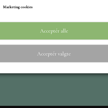
TIM HOLTZ/SIZZIX
Marketing cookies
Specialsaks - Pincetsaks som man trykker på i stedet 
STUDIO LIGHT
almindelig saks.
TEKSTER
Velegnet til at klippe papir med stor nøjagtighed.
MARIANNE DIES
Acceptér alle
CREALIES
Desuden meget velegnet og nemmere at benytte hvis 
CRAFT & YOU
Acceptér valgte
MADE WITH LOVE
Til
−
+
NELLIE SNELLEN
ELIZABETH CRAFT D
PÅSKE
BARTO
LEANE
MINIATURE HUSE TI