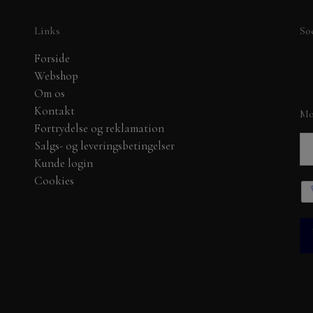
BYLENE
Links
So
DANDIES OG MADE W
NELLIE SNELLEN
Forside
Webshop
SPELLBINDERS
Om os
DANDIES
Kontakt
Mo
SIGNATURE COLLEC
Fortrydelse og reklamation
Salgs- og leveringsbetingelser
PHÆNG, SHAKER, WOBLER, BLOMSTER MM
Kunde login
Cookies
CK 30X30 CM.