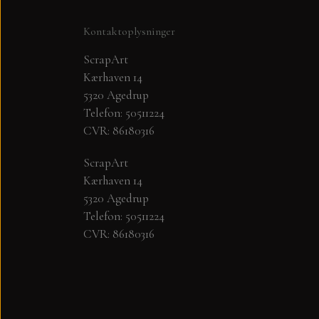
Kontaktoplysninger
ScrapArt
Kærhaven 14
5320 Agedrup
Telefon: 50511224
CVR: 86180316
ScrapArt
PYNT....DOTS, PERLER, STEN OG O
Kærhaven 14
KARTON - PAPIR
5320 Agedrup
Telefon: 50511224
PLAY CUT KARTON A4
CVR: 86180316
PAPER FAVOURITES SMOOTH CARDSTO
MAJESTIC PAPIR 125 GR.
STAR RAIN - PAPER FAVOURITES
FLORENCE KARTON