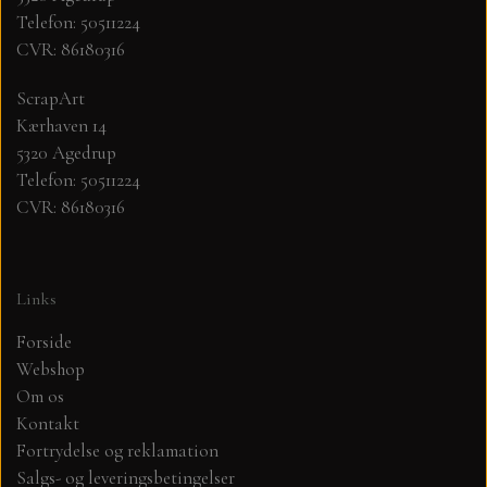
Telefon: 50511224
CVR: 86180316
MØNSTER ARK 30,5 X 30,5 CM .
ScrapArt
SIMPLE AND BASIC
Kærhaven 14
5320 Agedrup
SIMPLE AND BASIC
DIES
Telefon: 50511224
CVR: 86180316
DIES HOT FOIL
MINI DIES
Links
PYNT....DOTS, PERLER, STEN OG
TIM HOLTZ/SIZZIX
OPHÆNG, SHAKER, WOBLER,
Forside
STUDIO LIGHT
Webshop
BLOMSTER MM
Om os
Kontakt
TEKSTER
JUL
Fortrydelse og reklamation
Salgs- og leveringsbetingelser