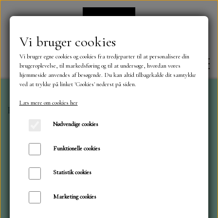
Vi bruger cookies
Vi bruger egne cookies og cookies fra tredjeparter til at personalisere din
brugeroplevelse, til markedsføring og til at undersøge, hvordan vores
hjemmeside anvendes af besøgende. Du kan altid tilbagekalde dit samtykke
ved at trykke på linket 'Cookies' nederst på siden.
Læs mere om cookies her
Forside
A6 blokke
PF Blue Flowers
FORSIDE
Nødvendige cookies
OM OS
Funktionelle cookies
Statistik cookies
KONTAKT
Marketing cookies
NYHEDER