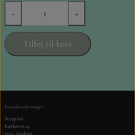
STAMPERIA
−
+
DIE CUTS FRA MINTAY
DIE CUTS OG KLISTERMÆRKER
Tilføj til kurv
MØNSTER BLOKKE 15 X 15 CM.
MØNSTER BLOKKE 20X20 CM
MØNSTER BLOKKE 30,5 X 30,5 CM
BLOKKE A5..OG A4....OG 15X30
Kontaktoplysninger
..MØNSTREDE OG ENSFARVEDE
ScrapArt
Kærhaven 14
A6 BLOKKE
5320 Agedrup