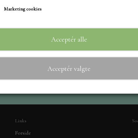
TIM HOLTZ/SIZZIX
Marketing cookies
STUDIO LIGHT
Til
−
+
TEKSTER
MARIANNE DIES
Acceptér alle
CREALIES
CRAFT & YOU
Acceptér valgte
MADE WITH LOVE
NELLIE SNELLEN
ELIZABETH CRAFT D
PÅSKE
BARTO
LEANE
Links
So
MINIATURE HUSE TI
Forside