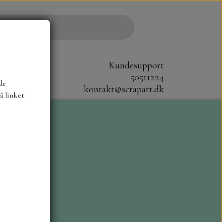
Kundesupport
50511224
de
kontakt@scrapart.dk
å linket
S
SCRAPBOYS
STAMPERIA
CM.
MØNSTER BLOKKE 20X20 CM
G ENSFARVEDE
A6 BLOKKE
DIES HOT FOIL