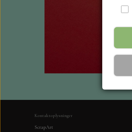
Kontaktoplysninger
ScrapArt