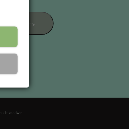
føj til kurv
ESIGN
ciale medier
L KORT