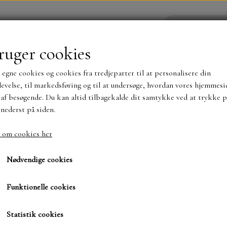
ruger cookies
 egne cookies og cookies fra tredjeparter til at personalisere din
YHEDER
WEBSHOP
evelse, til markedsføring og til at undersøge, hvordan vores hjemmesi
af besøgende. Du kan altid tilbagekalde dit samtykke ved at trykke p
 nederst på siden.
NYHEDER
MAJA KARTON
MINTAY PAPER
 om cookies her
5 gr.
Red 50 ark 125 gr.
Red 50 ark 125 gr.
TS OG KLISTERMÆRKER
MØNSTER BLOKKE 15 X 15 
Nødvendige cookies
BLOKKE A5..OG A4....OG 15X30 ..MØNSTREDE O
Funktionelle cookies
120,00 kr.
SIMPLE AND BASIC
DIES
Varenummer: 62449
Statistik cookies
SIMPLE AND BASIC
MINI DIES