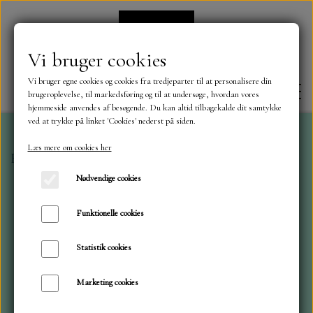
Vi bruger cookies
Vi bruger egne cookies og cookies fra tredjeparter til at personalisere din
brugeroplevelse, til markedsføring og til at undersøge, hvordan vores
hjemmeside anvendes af besøgende. Du kan altid tilbagekalde dit samtykke
ved at trykke på linket 'Cookies' nederst på siden.
Læs mere om cookies her
Forside
Dies
ByLene
Parasol By Lene BLD 1382
FORSIDE
Nødvendige cookies
OM OS
Funktionelle cookies
Statistik cookies
KONTAKT
Marketing cookies
NYHEDER