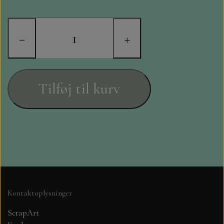
STAMPERIA
DIE CUTS FRA MINTAY
−
+
DIE CUTS OG KLISTERMÆRKER
Tilføj til kurv
MØNSTER BLOKKE 15 X 15 CM.
MØNSTER BLOKKE 20X20 CM
MØNSTER BLOKKE 30,5 X 30,5 CM
BLOKKE A5..OG A4....OG 15X30
..MØNSTREDE OG ENSFARVEDE
Kontaktoplysninger
ScrapArt
A6 BLOKKE