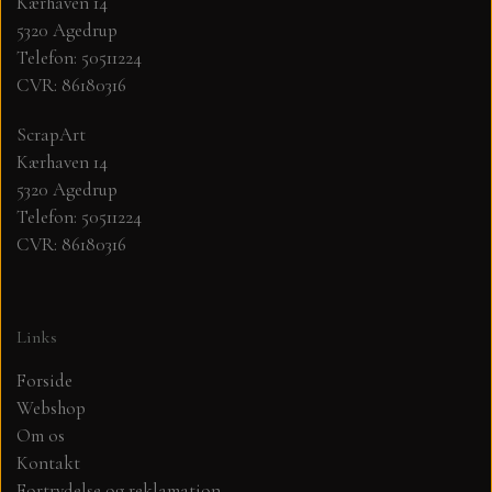
Kærhaven 14
5320 Agedrup
MØNSTER ARK 30,5 X 30,5 CM .
Telefon: 50511224
CVR: 86180316
SIMPLE AND BASIC
ScrapArt
Kærhaven 14
SIMPLE AND BASIC
DIES
5320 Agedrup
Telefon: 50511224
CVR: 86180316
DIES HOT FOIL
MINI DIES
PYNT....DOTS, PERLER, STEN OG
TIM HOLTZ/SIZZIX
Links
OPHÆNG, SHAKER, WOBLER,
STUDIO LIGHT
BLOMSTER MM
Forside
Webshop
Om os
TEKSTER
JUL
Kontakt
Fortrydelse og reklamation