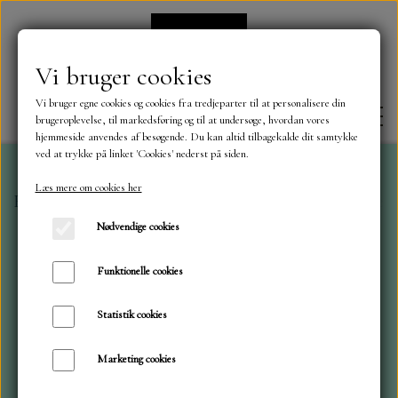
Vi bruger cookies
Vi bruger egne cookies og cookies fra tredjeparter til at personalisere din
brugeroplevelse, til markedsføring og til at undersøge, hvordan vores
hjemmeside anvendes af besøgende. Du kan altid tilbagekalde dit samtykke
ved at trykke på linket 'Cookies' nederst på siden.
Læs mere om cookies her
Forside
Mønster blokke 30,5 x 30,5 cm
PF Vintage C
FORSIDE
Nødvendige cookies
OM OS
Funktionelle cookies
Statistik cookies
KONTAKT
Marketing cookies
NYHEDER