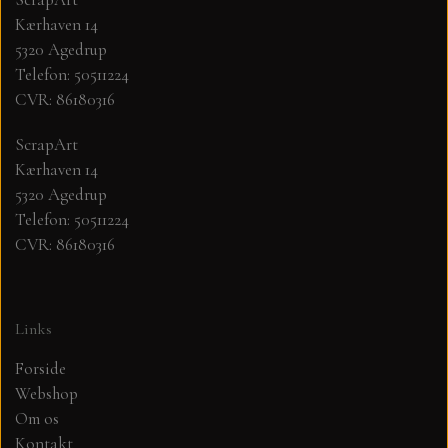
Kærhaven 14
MØNSTER ARK 30,5 X 30,5 CM .
5320 Agedrup
Telefon: 50511224
CVR: 86180316
SIMPLE AND BASIC
ScrapArt
SIMPLE AND BASIC
DIES
Kærhaven 14
5320 Agedrup
Telefon: 50511224
DIES HOT FOIL
MINI DIES
CVR: 86180316
PYNT....DOTS, PERLER, STEN OG
TIM HOLTZ/SIZZIX
OPHÆNG, SHAKER, WOBLER,
Links
STUDIO LIGHT
BLOMSTER MM
Forside
Webshop
TEKSTER
JUL
Om os
Kontakt