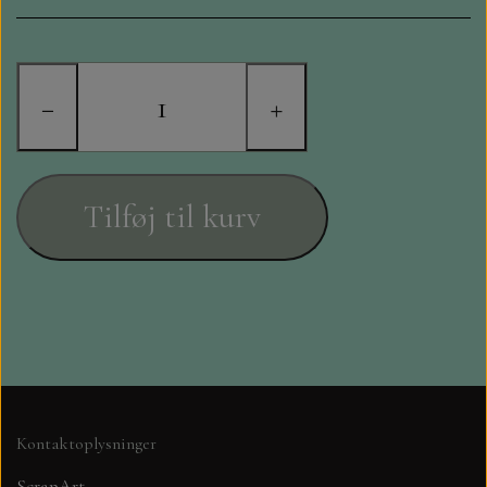
STAMPERIA
DIE CUTS FRA MINTAY
−
+
DIE CUTS OG KLISTERMÆRKER
MØNSTER BLOKKE 15 X 15 CM.
Tilføj til kurv
MØNSTER BLOKKE 20X20 CM
MØNSTER BLOKKE 30,5 X 30,5 CM
BLOKKE A5..OG A4....OG 15X30
..MØNSTREDE OG ENSFARVEDE
Kontaktoplysninger
A6 BLOKKE
ScrapArt