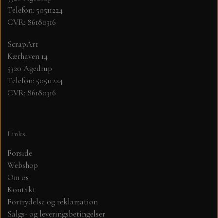
Telefon: 50511224
CVR: 86180316
MØNSTER ARK 30,5 X 30,5 CM .
ScrapArt
SIMPLE AND BASIC
Kærhaven 14
5320 Agedrup
SIMPLE AND BASIC
DIES
Telefon: 50511224
CVR: 86180316
DIES HOT FOIL
MINI DIES
Links
PYNT....DOTS, PERLER, STEN OG
TIM HOLTZ/SIZZIX
OPHÆNG, SHAKER, WOBLER,
Forside
STUDIO LIGHT
Webshop
BLOMSTER MM
Om os
Kontakt
TEKSTER
JUL
Fortrydelse og reklamation
Salgs- og leveringsbetingelser