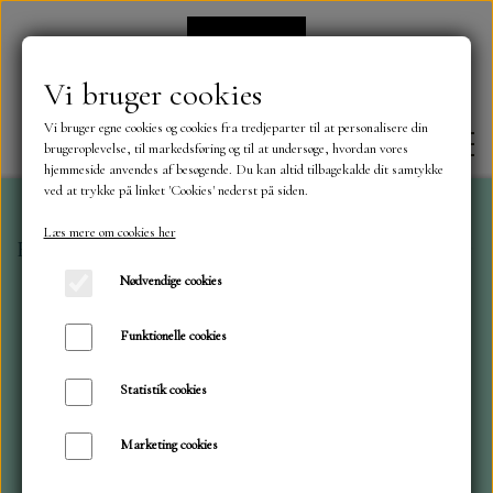
Vi bruger cookies
Vi bruger egne cookies og cookies fra tredjeparter til at personalisere din
brugeroplevelse, til markedsføring og til at undersøge, hvordan vores
hjemmeside anvendes af besøgende. Du kan altid tilbagekalde dit samtykke
ved at trykke på linket 'Cookies' nederst på siden.
Læs mere om cookies her
Forside
Mønster blokke 15 x 15 cm.
Rejse/ sommer m
FORSIDE
Nødvendige cookies
OM OS
Funktionelle cookies
Statistik cookies
KONTAKT
Marketing cookies
NYHEDER