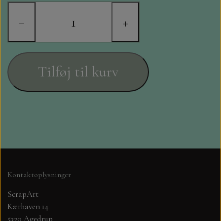
STAMPERIA
−
+
DIE CUTS FRA MINTAY
DIE CUTS OG KLISTERMÆRKER
Tilføj til kurv
MØNSTER BLOKKE 15 X 15 CM.
MØNSTER BLOKKE 20X20 CM
MØNSTER BLOKKE 30,5 X 30,5 CM
BLOKKE A5..OG A4....OG 15X30
Kontaktoplysninger
..MØNSTREDE OG ENSFARVEDE
ScrapArt
Kærhaven 14
A6 BLOKKE
5320 Agedrup