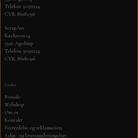
Telefon: 50511224
CVR: 86180316
MØNSTER ARK 30,5 X 30,5 CM .
ScrapArt
SIMPLE AND BASIC
Kærhaven 14
5320 Agedrup
SIMPLE AND BASIC
DIES
Telefon: 50511224
CVR: 86180316
DIES HOT FOIL
MINI DIES
Links
PYNT....DOTS, PERLER, STEN OG
TIM HOLTZ/SIZZIX
OPHÆNG, SHAKER, WOBLER,
Forside
STUDIO LIGHT
Webshop
BLOMSTER MM
Om os
Kontakt
TEKSTER
JUL
Fortrydelse og reklamation
Salgs- og leveringsbetingelser