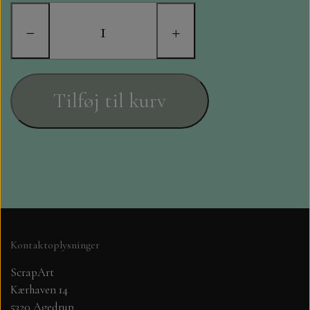
STAMPERIA
−
+
DIE CUTS FRA MINTAY
DIE CUTS OG KLISTERMÆRKER
Tilføj til kurv
MØNSTER BLOKKE 15 X 15 CM.
MØNSTER BLOKKE 20X20 CM
MØNSTER BLOKKE 30,5 X 30,5 CM
BLOKKE A5..OG A4....OG 15X30
Kontaktoplysninger
..MØNSTREDE OG ENSFARVEDE
ScrapArt
Kærhaven 14
A6 BLOKKE
5320 Agedrup