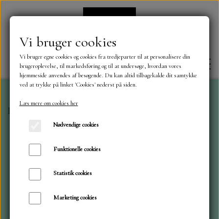
Vi bruger cookies
Vi bruger egne cookies og cookies fra tredjeparter til at personalisere din
brugeroplevelse, til markedsføring og til at undersøge, hvordan vores
hjemmeside anvendes af besøgende. Du kan altid tilbagekalde dit samtykke
ved at trykke på linket 'Cookies' nederst på siden.
Læs mere om cookies her
Forside
Tim Holtz blokke
30x30 Palette, rød
FORSIDE
Nødvendige cookies
OM OS
Funktionelle cookies
Statistik cookies
KONTAKT
Marketing cookies
NYHEDER