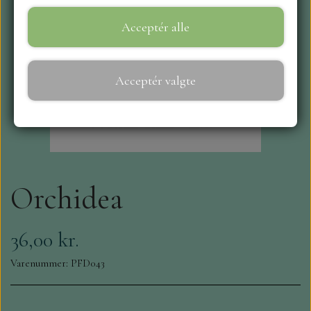
Acceptér alle
WEBSHOP
REPRINT
Acceptér valgte
CRAFT O`CLOCK
NYHEDER
Orchidea
MAJA KARTON
MINTAY PAPERS
36,00 kr.
Varenummer: PFD043
SCRAPBOYS