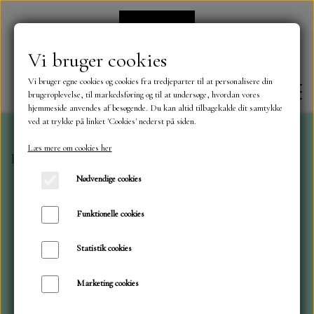
Vi bruger cookies
Vi bruger egne cookies og cookies fra tredjeparter til at personalisere din
brugeroplevelse, til markedsføring og til at undersøge, hvordan vores
hjemmeside anvendes af besøgende. Du kan altid tilbagekalde dit samtykke
ved at trykke på linket 'Cookies' nederst på siden.
Læs mere om cookies her
Forside
Die Cuts og klistermærker
Orchidea
FORSIDE
Nødvendige cookies
OM OS
Funktionelle cookies
Statistik cookies
KONTAKT
Marketing cookies
NYHEDER