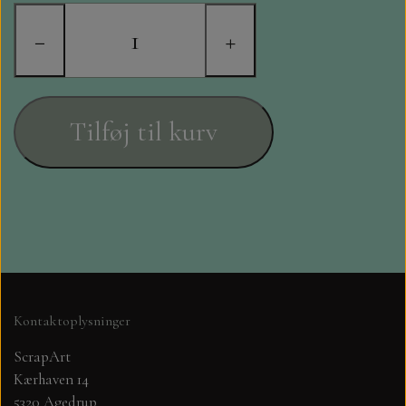
STAMPERIA
−
+
DIE CUTS FRA MINTAY
DIE CUTS OG KLISTERMÆRKER
Tilføj til kurv
MØNSTER BLOKKE 15 X 15 CM.
MØNSTER BLOKKE 20X20 CM
MØNSTER BLOKKE 30,5 X 30,5 CM
BLOKKE A5..OG A4....OG 15X30
Kontaktoplysninger
..MØNSTREDE OG ENSFARVEDE
ScrapArt
Kærhaven 14
A6 BLOKKE
5320 Agedrup