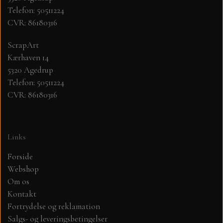
Telefon: 50511224
CVR: 86180316
MØNSTER ARK 30,5 X 30,5 CM .
ScrapArt
SIMPLE AND BASIC
Kærhaven 14
5320 Agedrup
SIMPLE AND BASIC
DIES
Telefon: 50511224
CVR: 86180316
DIES HOT FOIL
MINI DIES
Links
PYNT....DOTS, PERLER, STEN OG
TIM HOLTZ/SIZZIX
OPHÆNG, SHAKER, WOBLER,
Forside
STUDIO LIGHT
Webshop
BLOMSTER MM
Om os
Kontakt
TEKSTER
JUL
Fortrydelse og reklamation
Salgs- og leveringsbetingelser