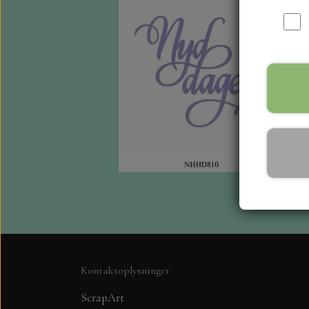
Kontaktoplysninger
ScrapArt