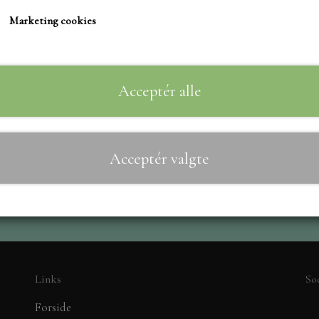
TIM HOLTZ/SIZZIX
Marketing cookies
STUDIO LIGHT
Til
−
+
TEKSTER
MARIANNE DIES
Acceptér alle
CREALIES
CRAFT & YOU
Acceptér valgte
MADE WITH LOVE
NELLIE SNELLEN
ELIZABETH CRAFT D
PÅSKE
BARTO
LEANE
Links
So
MINIATURE HUSE TI
Forside