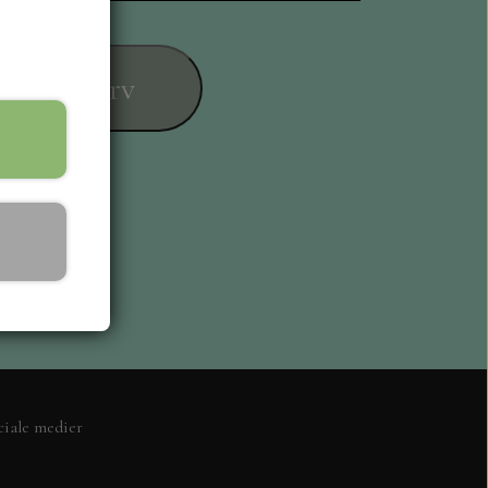
føj til kurv
ESIGN
ciale medier
L KORT