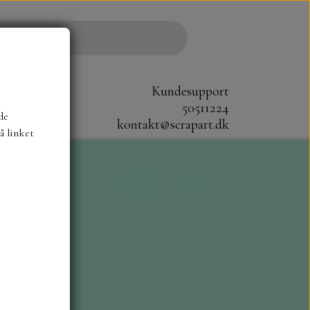
Kundesupport
50511224
de
kontakt@scrapart.dk
å linket
S
SCRAPBOYS
STAMPERIA
CM.
MØNSTER BLOKKE 20X20 CM
G ENSFARVEDE
A6 BLOKKE
DIES HOT FOIL