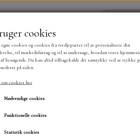
ruger cookies
 egne cookies og cookies fra tredjeparter til at personalisere din
YHEDER
WEBSHOP
evelse, til markedsføring og til at undersøge, hvordan vores hjemmesi
af besøgende. Du kan altid tilbagekalde dit samtykke ved at trykke p
 nederst på siden.
NYHEDER
MAJA KARTON
MINTAY PAPER
 om cookies her
Nyd dagen
TS OG KLISTERMÆRKER
MØNSTER BLOKKE 15 X 15 
Nødvendige cookies
BLOKKE A5..OG A4....OG 15X30 ..MØNSTREDE O
Funktionelle cookies
64,00 kr.
SIMPLE AND BASIC
DIES
Varenummer: Nhhd810
Statistik cookies
SIMPLE AND BASIC
MINI DIES