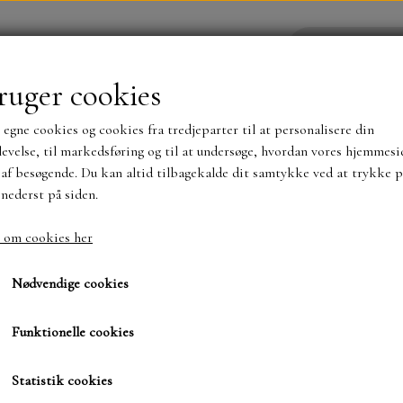
ruger cookies
 egne cookies og cookies fra tredjeparter til at personalisere din
YHEDER
WEBSHOP
evelse, til markedsføring og til at undersøge, hvordan vores hjemmesi
af besøgende. Du kan altid tilbagekalde dit samtykke ved at trykke p
 nederst på siden.
NYHEDER
MAJA KARTON
MINTAY PAPER
 om cookies her
avender farm
Mintay 30x30 Lavender
TS OG KLISTERMÆRKER
MØNSTER BLOKKE 15 X 15 
Nødvendige cookies
BLOKKE A5..OG A4....OG 15X30 ..MØNSTREDE O
Funktionelle cookies
99,00 kr.
SIMPLE AND BASIC
DIES
Varenummer: MT LAV 07
Statistik cookies
SIMPLE AND BASIC
MINI DIES