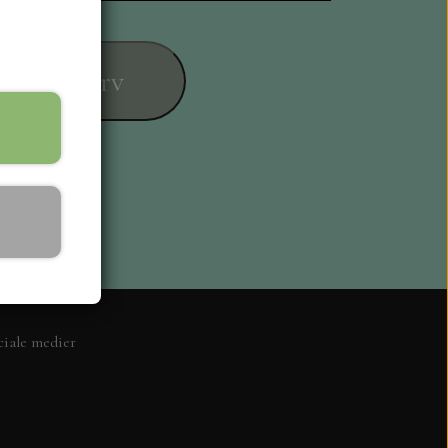
føj til kurv
ESIGN
ciale medier
L KORT