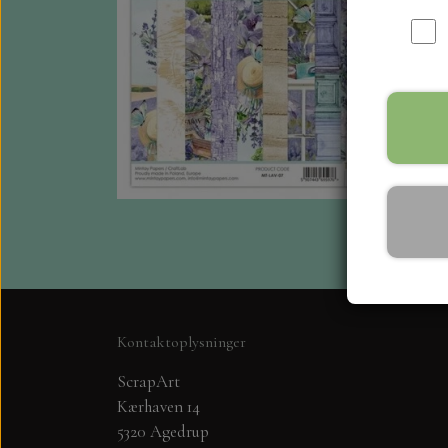
Kontaktoplysninger
ScrapArt
Kærhaven 14
5320 Agedrup