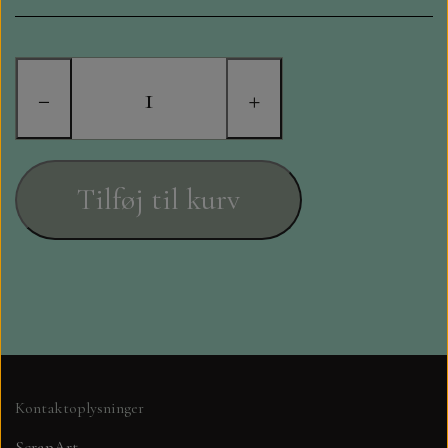
STAMPERIA
DIE CUTS FRA MINTAY
−
+
DIE CUTS OG KLISTERMÆRKER
MØNSTER BLOKKE 15 X 15 CM.
Tilføj til kurv
MØNSTER BLOKKE 20X20 CM
MØNSTER BLOKKE 30,5 X 30,5 CM
BLOKKE A5..OG A4....OG 15X30
..MØNSTREDE OG ENSFARVEDE
Kontaktoplysninger
A6 BLOKKE
ScrapArt