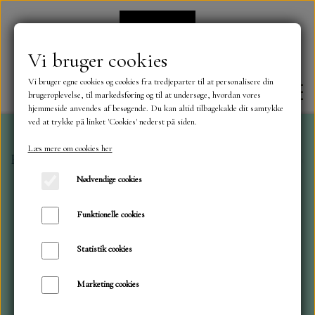
Vi bruger cookies
Vi bruger egne cookies og cookies fra tredjeparter til at personalisere din
brugeroplevelse, til markedsføring og til at undersøge, hvordan vores
hjemmeside anvendes af besøgende. Du kan altid tilbagekalde dit samtykke
ved at trykke på linket 'Cookies' nederst på siden.
Læs mere om cookies her
Forside
Mintay Papers
Mintay 30x30 In My Craftro
FORSIDE
Nødvendige cookies
OM OS
Funktionelle cookies
Statistik cookies
KONTAKT
Marketing cookies
NYHEDER