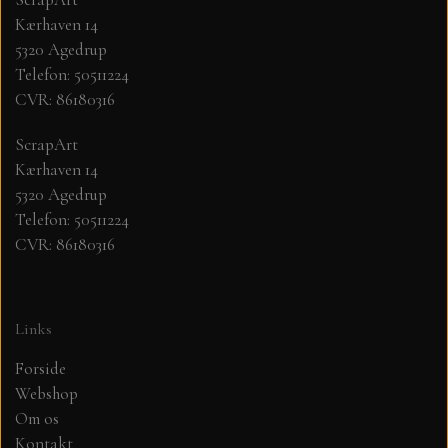
Kærhaven 14
MØNSTER ARK 30,5 X 30,5 CM .
5320 Agedrup
Telefon: 50511224
CVR: 86180316
SIMPLE AND BASIC
ScrapArt
SIMPLE AND BASIC
DIES
Kærhaven 14
5320 Agedrup
Telefon: 50511224
DIES HOT FOIL
MINI DIES
CVR: 86180316
PYNT....DOTS, PERLER, STEN OG
TIM HOLTZ/SIZZIX
OPHÆNG, SHAKER, WOBLER,
Links
STUDIO LIGHT
BLOMSTER MM
Forside
Webshop
TEKSTER
JUL
Om os
Kontakt