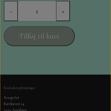
STAMPERIA
−
+
DIE CUTS FRA MINTAY
DIE CUTS OG KLISTERMÆRKER
Tilføj til kurv
MØNSTER BLOKKE 15 X 15 CM.
MØNSTER BLOKKE 20X20 CM
MØNSTER BLOKKE 30,5 X 30,5 CM
BLOKKE A5..OG A4....OG 15X30
Kontaktoplysninger
..MØNSTREDE OG ENSFARVEDE
ScrapArt
Kærhaven 14
A6 BLOKKE
5320 Agedrup