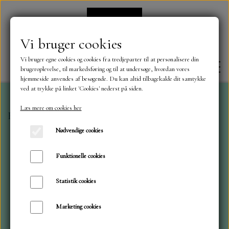
Vi bruger cookies
Vi bruger egne cookies og cookies fra tredjeparter til at personalisere din
brugeroplevelse, til markedsføring og til at undersøge, hvordan vores
hjemmeside anvendes af besøgende. Du kan altid tilbagekalde dit samtykke
ved at trykke på linket 'Cookies' nederst på siden.
Læs mere om cookies her
Forside
Dies
Mini dies
Mini Sjove kager 44
FORSIDE
Nødvendige cookies
OM OS
Funktionelle cookies
Statistik cookies
KONTAKT
Marketing cookies
NYHEDER