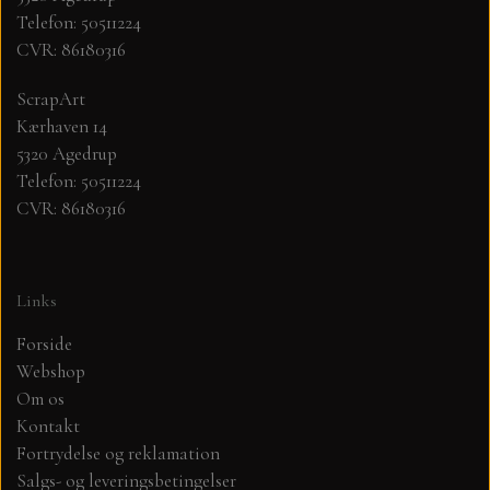
Telefon: 50511224
CVR: 86180316
MØNSTER ARK 30,5 X 30,5 CM .
ScrapArt
SIMPLE AND BASIC
Kærhaven 14
5320 Agedrup
SIMPLE AND BASIC
DIES
Telefon: 50511224
CVR: 86180316
DIES HOT FOIL
MINI DIES
Links
PYNT....DOTS, PERLER, STEN OG
TIM HOLTZ/SIZZIX
OPHÆNG, SHAKER, WOBLER,
Forside
STUDIO LIGHT
Webshop
BLOMSTER MM
Om os
Kontakt
TEKSTER
JUL
Fortrydelse og reklamation
Salgs- og leveringsbetingelser