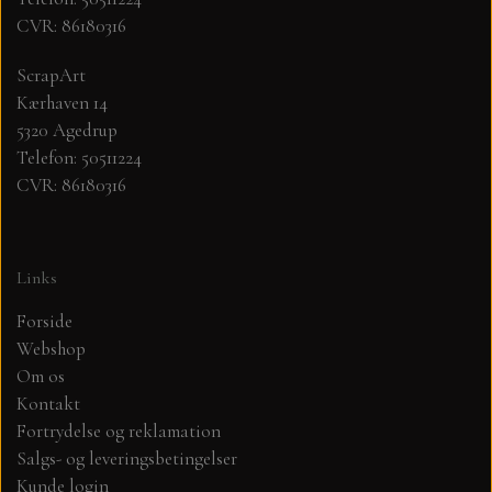
CVR: 86180316
MØNSTER ARK 30,5 X 30,5 CM .
ScrapArt
Kærhaven 14
SIMPLE AND BASIC
5320 Agedrup
Telefon: 50511224
SIMPLE AND BASIC
DIES
CVR: 86180316
DIES HOT FOIL
MINI DIES
Links
PYNT....DOTS, PERLER, STEN OG
TIM HOLTZ/SIZZIX
Forside
OPHÆNG, SHAKER, WOBLER,
Webshop
STUDIO LIGHT
BLOMSTER MM
Om os
Kontakt
Fortrydelse og reklamation
TEKSTER
JUL
Salgs- og leveringsbetingelser
Kunde login