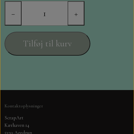
STAMPERIA
−
+
DIE CUTS FRA MINTAY
DIE CUTS OG KLISTERMÆRKER
Tilføj til kurv
MØNSTER BLOKKE 15 X 15 CM.
MØNSTER BLOKKE 20X20 CM
MØNSTER BLOKKE 30,5 X 30,5 CM
BLOKKE A5..OG A4....OG 15X30
Kontaktoplysninger
..MØNSTREDE OG ENSFARVEDE
ScrapArt
Kærhaven 14
A6 BLOKKE
5320 Agedrup