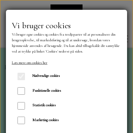
Vi bruger cookies
Vi bruger egne cookies og cookies fra tredjeparter til at personalisere din
brugeroplevelse, til markedsføring og til at undersøge, hvordan vores
hjemmeside anvendes af besøgende. Du kan altid tilbagekalde dit samtykke
ved at trykke på linket 'Cookies' nederst på siden.
Læs mere om cookies her
Forside
Mini dies, stokroser
FORSIDE
Nødvendige cookies
OM OS
Funktionelle cookies
Statistik cookies
KONTAKT
Marketing cookies
NYHEDER