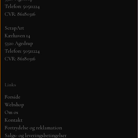
Telefon: 50511224
CVR: 86180316
MØNSTER ARK 30,5 X 30,5 CM .
ScrapArt
SIMPLE AND BASIC
Kærhaven 14
5320 Agedrup
SIMPLE AND BASIC
DIES
Telefon: 50511224
CVR: 86180316
DIES HOT FOIL
MINI DIES
Links
PYNT....DOTS, PERLER, STEN OG
TIM HOLTZ/SIZZIX
OPHÆNG, SHAKER, WOBLER,
Forside
STUDIO LIGHT
Webshop
BLOMSTER MM
Om os
Kontakt
TEKSTER
JUL
Fortrydelse og reklamation
Salgs- og leveringsbetingelser