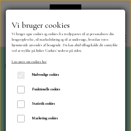
Vi bruger cookies
Vi bruger egne cookies og cookies fra tredjeparter til at personalisere din
brugeroplevelse, til markedsføring og til at undersøge, hvordan vores
hjemmeside anvendes af besøgende. Du kan altid tilbagekalde dit samtykke
ved at trykke på linket 'Cookies' nederst på siden.
Læs mere om cookies her
Forside
Karton - Papir
Star Rain - Paper Favourites
FORSIDE
Nødvendige cookies
OM OS
Funktionelle cookies
Statistik cookies
KONTAKT
Marketing cookies
NYHEDER