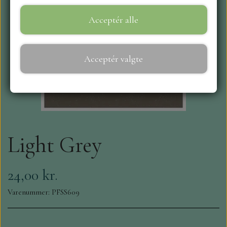
Acceptér alle
WEBSHOP
REPRINT
Acceptér valgte
CRAFT O`CLOCK
NYHEDER
Light Grey
MAJA KARTON
MINTAY PAPERS
24,00 kr.
Varenummer: PFSS609
SCRAPBOYS