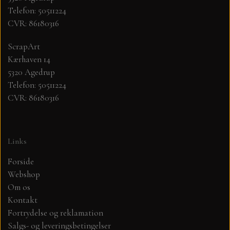
Telefon: 50511224
CVR: 86180316
MØNSTER ARK 30,5 X 30,5 CM .
ScrapArt
SIMPLE AND BASIC
Kærhaven 14
5320 Agedrup
SIMPLE AND BASIC
DIES
Telefon: 50511224
CVR: 86180316
DIES HOT FOIL
MINI DIES
Links
PYNT....DOTS, PERLER, STEN OG
TIM HOLTZ/SIZZIX
OPHÆNG, SHAKER, WOBLER,
Forside
STUDIO LIGHT
Webshop
BLOMSTER MM
Om os
Kontakt
TEKSTER
JUL
Fortrydelse og reklamation
Salgs- og leveringsbetingelser