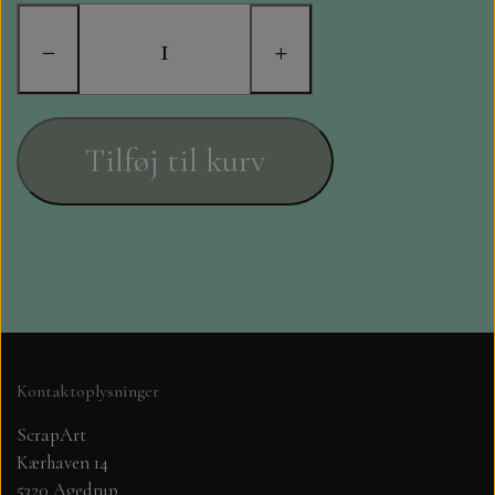
STAMPERIA
−
+
DIE CUTS FRA MINTAY
DIE CUTS OG KLISTERMÆRKER
Tilføj til kurv
MØNSTER BLOKKE 15 X 15 CM.
MØNSTER BLOKKE 20X20 CM
MØNSTER BLOKKE 30,5 X 30,5 CM
BLOKKE A5..OG A4....OG 15X30
Kontaktoplysninger
..MØNSTREDE OG ENSFARVEDE
ScrapArt
Kærhaven 14
A6 BLOKKE
5320 Agedrup