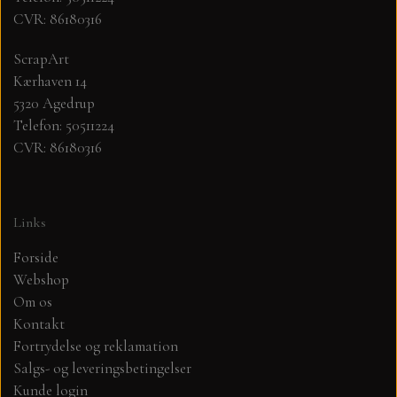
CVR: 86180316
MØNSTER ARK 30,5 X 30,5 CM .
ScrapArt
Kærhaven 14
SIMPLE AND BASIC
5320 Agedrup
Telefon: 50511224
SIMPLE AND BASIC
DIES
CVR: 86180316
DIES HOT FOIL
MINI DIES
Links
PYNT....DOTS, PERLER, STEN OG
TIM HOLTZ/SIZZIX
Forside
OPHÆNG, SHAKER, WOBLER,
Webshop
STUDIO LIGHT
Om os
BLOMSTER MM
Kontakt
Fortrydelse og reklamation
TEKSTER
JUL
Salgs- og leveringsbetingelser
Kunde login