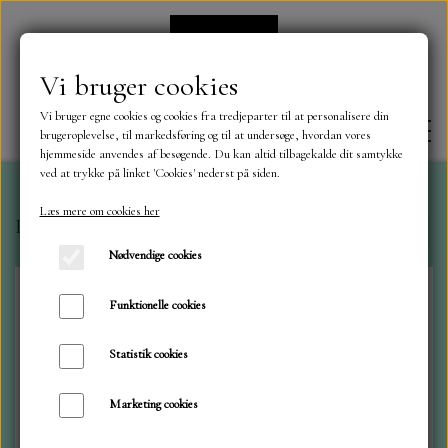
Vi bruger cookies
Vi bruger egne cookies og cookies fra tredjeparter til at personalisere din
brugeroplevelse, til markedsføring og til at undersøge, hvordan vores
hjemmeside anvendes af besøgende. Du kan altid tilbagekalde dit samtykke
ved at trykke på linket 'Cookies' nederst på siden.
Læs mere om cookies her
Forside
Kort /kuverter i sampak.
Kort og Kuverter 
FORSIDE
Nødvendige cookies
OM OS
Funktionelle cookies
Statistik cookies
KONTAKT
Marketing cookies
NYHEDER