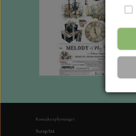
Kontaktoplysninger
ScrapArt