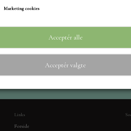
TIM HOLTZ/SIZZIX
Marketing cookies
STUDIO LIGHT
Til
−
+
TEKSTER
MARIANNE DIES
Acceptér alle
CREALIES
CRAFT & YOU
Acceptér valgte
MADE WITH LOVE
NELLIE SNELLEN
ELIZABETH CRAFT D
PÅSKE
BARTO
LEANE
Links
So
MINIATURE HUSE TI
Forside