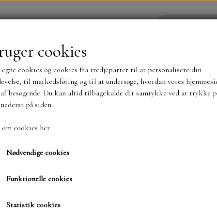
ruger cookies
 egne cookies og cookies fra tredjeparter til at personalisere din
YHEDER
WEBSHOP
evelse, til markedsføring og til at undersøge, hvordan vores hjemmesi
af besøgende. Du kan altid tilbagekalde dit samtykke ved at trykke p
 nederst på siden.
NYHEDER
MAJA KARTON
MINTAY PAPER
 om cookies her
g My Soul…15x30 nr. 12
Klip...Melody og My So
TS OG KLISTERMÆRKER
MØNSTER BLOKKE 15 X 15 
Nødvendige cookies
BLOKKE A5..OG A4....OG 15X30 ..MØNSTREDE O
Funktionelle cookies
66,00 kr.
SIMPLE AND BASIC
DIES
Varenummer: CC F42 MMS 12
Statistik cookies
SIMPLE AND BASIC
MINI DIES