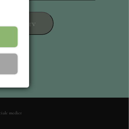
føj til kurv
ESIGN
ciale medier
L KORT