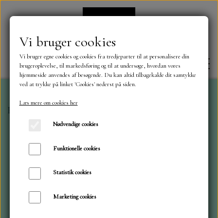
Vi bruger cookies
Vi bruger egne cookies og cookies fra tredjeparter til at personalisere din
brugeroplevelse, til markedsføring og til at undersøge, hvordan vores
hjemmeside anvendes af besøgende. Du kan altid tilbagekalde dit samtykke
ved at trykke på linket 'Cookies' nederst på siden.
Læs mere om cookies her
Forside
Dies
Dandies og Made With Love
Julehjer
FORSIDE
Nødvendige cookies
OM OS
Funktionelle cookies
Statistik cookies
KONTAKT
Marketing cookies
NYHEDER