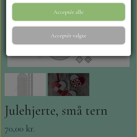
Acceptér alle
WEBSHOP
REPRINT
Acceptér valgte
CRAFT O`CLOCK
NYHEDER
MAJA KARTON
MINTAY PAPERS
Julehjerte, små tern
SCRAPBOYS
70,00 kr.