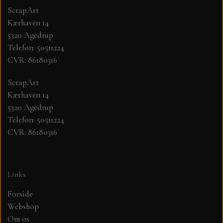
ScrapArt
Kærhaven 14
MØNSTER ARK 30,5 X 30,5 CM .
5320 Agedrup
Telefon: 50511224
SIMPLE AND BASIC
CVR: 86180316
SIMPLE AND BASIC
DIES
ScrapArt
Kærhaven 14
5320 Agedrup
DIES HOT FOIL
MINI DIES
Telefon: 50511224
CVR: 86180316
PYNT....DOTS, PERLER, STEN OG
TIM HOLTZ/SIZZIX
OPHÆNG, SHAKER, WOBLER,
STUDIO LIGHT
BLOMSTER MM
Links
Forside
TEKSTER
JUL
Webshop
Om os