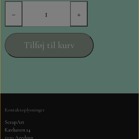
STAMPERIA
−
+
DIE CUTS FRA MINTAY
DIE CUTS OG KLISTERMÆRKER
Tilføj til kurv
MØNSTER BLOKKE 15 X 15 CM.
MØNSTER BLOKKE 20X20 CM
MØNSTER BLOKKE 30,5 X 30,5 CM
BLOKKE A5..OG A4....OG 15X30
Kontaktoplysninger
..MØNSTREDE OG ENSFARVEDE
ScrapArt
Kærhaven 14
A6 BLOKKE
5320 Agedrup