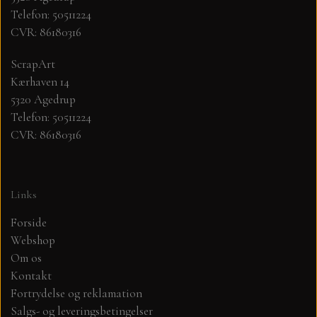
Telefon: 50511224
CVR: 86180316
MØNSTER ARK 30,5 X 30,5 CM .
ScrapArt
SIMPLE AND BASIC
Kærhaven 14
5320 Agedrup
SIMPLE AND BASIC
DIES
Telefon: 50511224
CVR: 86180316
DIES HOT FOIL
MINI DIES
Links
PYNT....DOTS, PERLER, STEN OG
TIM HOLTZ/SIZZIX
OPHÆNG, SHAKER, WOBLER,
Forside
STUDIO LIGHT
Webshop
BLOMSTER MM
Om os
Kontakt
TEKSTER
JUL
Fortrydelse og reklamation
Salgs- og leveringsbetingelser