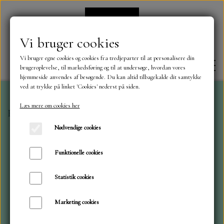
Vi bruger cookies
Vi bruger egne cookies og cookies fra tredjeparter til at personalisere din
brugeroplevelse, til markedsføring og til at undersøge, hvordan vores
hjemmeside anvendes af besøgende. Du kan altid tilbagekalde dit samtykke
ved at trykke på linket 'Cookies' nederst på siden.
Læs mere om cookies her
Forside
Die Cuts og klistermærker
Jule lanterner
FORSIDE
Nødvendige cookies
OM OS
Funktionelle cookies
Statistik cookies
KONTAKT
Marketing cookies
NYHEDER