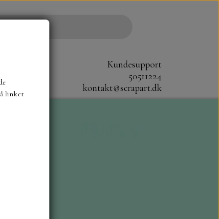
Kundesupport
50511224
de
kontakt@scrapart.dk
å linket
S
SCRAPBOYS
STAMPERIA
CM.
MØNSTER BLOKKE 20X20 CM
G ENSFARVEDE
A6 BLOKKE
DIES HOT FOIL