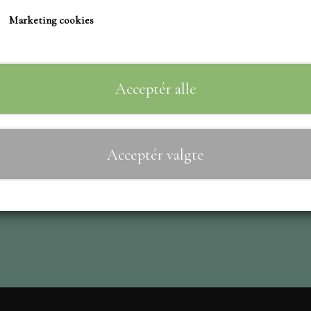
TIM HOLTZ/SIZZIX
Marketing cookies
STUDIO LIGHT
Til
−
+
TEKSTER
MARIANNE DIES
Acceptér alle
CREALIES
CRAFT & YOU
Acceptér valgte
MADE WITH LOVE
NELLIE SNELLEN
ELIZABETH CRAFT D
PÅSKE
BARTO
LEANE
MINIATURE HUSE TI