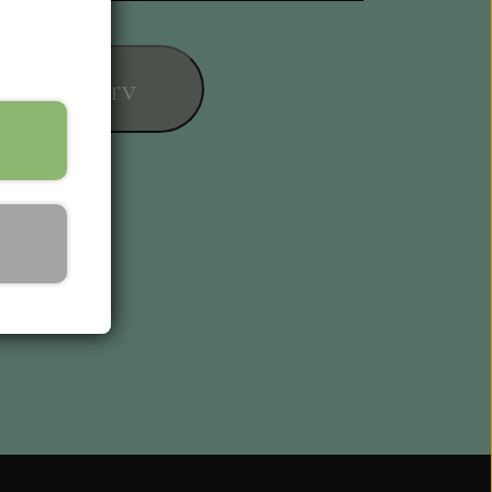
føj til kurv
ESIGN
L KORT