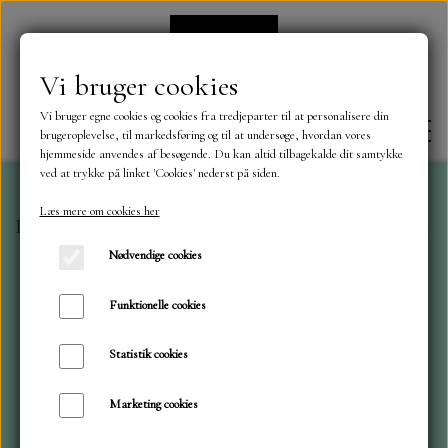
Vi bruger cookies
Vi bruger egne cookies og cookies fra tredjeparter til at personalisere din
brugeroplevelse, til markedsføring og til at undersøge, hvordan vores
hjemmeside anvendes af besøgende. Du kan altid tilbagekalde dit samtykke
ved at trykke på linket 'Cookies' nederst på siden.
Læs mere om cookies her
Forside
Karton - Papir
Glitter karton A4, Paper Favo
FORSIDE
Nødvendige cookies
OM OS
Funktionelle cookies
Statistik cookies
KONTAKT
Marketing cookies
NYHEDER