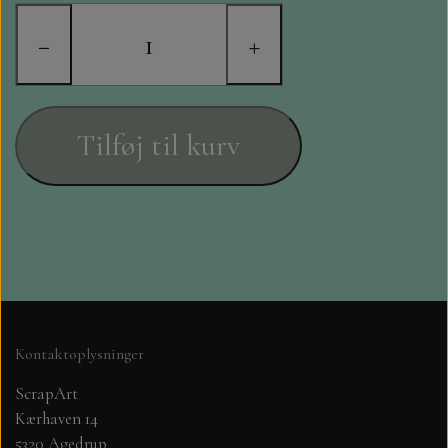
STAMPERIA
−
+
DIE CUTS FRA MINTAY
DIE CUTS OG KLISTERMÆRKER
Tilføj til kurv
MØNSTER BLOKKE 15 X 15 CM.
MØNSTER BLOKKE 20X20 CM
MØNSTER BLOKKE 30,5 X 30,5 CM
BLOKKE A5..OG A4....OG 15X30
Kontaktoplysninger
..MØNSTREDE OG ENSFARVEDE
ScrapArt
Kærhaven 14
A6 BLOKKE
5320 Agedrup