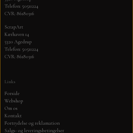
Telefon: 50511224
CVR: 86180316
MØNSTER ARK 30,5 X 30,5 CM .
ScrapArt
SIMPLE AND BASIC
Kærhaven 14
5320 Agedrup
SIMPLE AND BASIC
DIES
Telefon: 50511224
CVR: 86180316
DIES HOT FOIL
MINI DIES
Links
PYNT....DOTS, PERLER, STEN OG
TIM HOLTZ/SIZZIX
OPHÆNG, SHAKER, WOBLER,
Forside
STUDIO LIGHT
Webshop
BLOMSTER MM
Om os
Kontakt
TEKSTER
JUL
Fortrydelse og reklamation
Salgs- og leveringsbetingelser