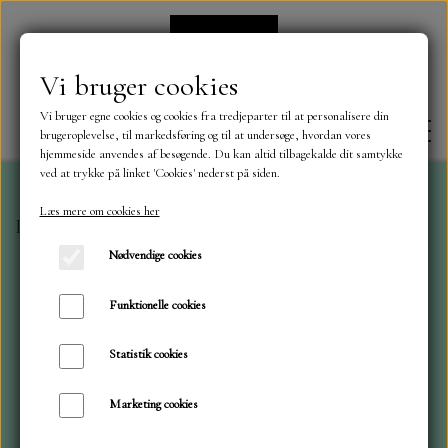
Vi bruger cookies
Vi bruger egne cookies og cookies fra tredjeparter til at personalisere din
brugeroplevelse, til markedsføring og til at undersøge, hvordan vores
hjemmeside anvendes af besøgende. Du kan altid tilbagekalde dit samtykke
ved at trykke på linket 'Cookies' nederst på siden.
Læs mere om cookies her
Forside
Maja Karton
Hygge 15 x 15 cm
FORSIDE
Nødvendige cookies
OM OS
Funktionelle cookies
Statistik cookies
KONTAKT
Marketing cookies
NYHEDER