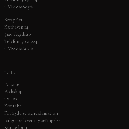
CVR: 86180316
MØNSTER ARK 30,5 X 30,5 CM .
ScrapArt
Kærhaven 14
SIMPLE AND BASIC
5320 Agedrup
Telefon: 50511224
SIMPLE AND BASIC
DIES
CVR: 86180316
DIES HOT FOIL
MINI DIES
Links
PYNT....DOTS, PERLER, STEN OG
TIM HOLTZ/SIZZIX
Forside
OPHÆNG, SHAKER, WOBLER,
Webshop
STUDIO LIGHT
BLOMSTER MM
Om os
Kontakt
Fortrydelse og reklamation
TEKSTER
JUL
Salgs- og leveringsbetingelser
Kunde login