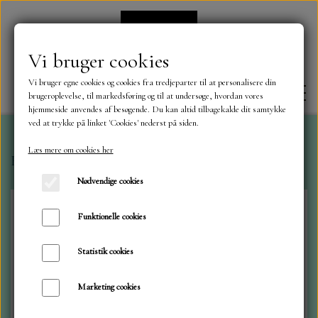
Vi bruger cookies
Vi bruger egne cookies og cookies fra tredjeparter til at personalisere din
brugeroplevelse, til markedsføring og til at undersøge, hvordan vores
hjemmeside anvendes af besøgende. Du kan altid tilbagekalde dit samtykke
ved at trykke på linket 'Cookies' nederst på siden.
Læs mere om cookies her
Forside
Dies
Marianne dies
Huse..Eline..Col1537
FORSIDE
Nødvendige cookies
OM OS
Funktionelle cookies
Statistik cookies
KONTAKT
Marketing cookies
NYHEDER