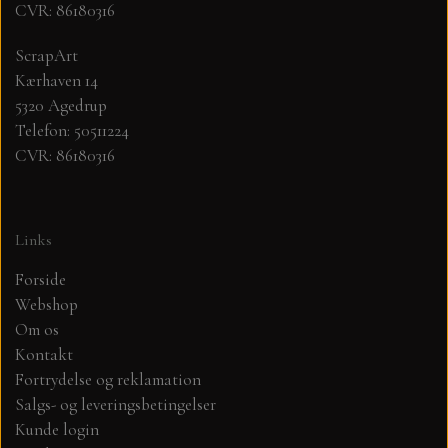
CVR: 86180316
MØNSTER ARK 30,5 X 30,5 CM .
ScrapArt
Kærhaven 14
5320 Agedrup
SIMPLE AND BASIC
Telefon: 50511224
CVR: 86180316
SIMPLE AND BASIC
DIES
DIES HOT FOIL
MINI DIES
Links
Forside
PYNT....DOTS, PERLER, STEN OG
TIM HOLTZ/SIZZIX
Webshop
OPHÆNG, SHAKER, WOBLER,
Om os
STUDIO LIGHT
BLOMSTER MM
Kontakt
Fortrydelse og reklamation
TEKSTER
JUL
Salgs- og leveringsbetingelser
Kunde login