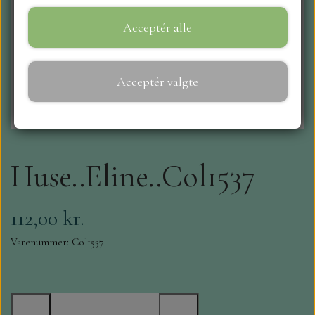
Acceptér alle
WEBSHOP
REPRINT
Acceptér valgte
CRAFT O`CLOCK
NYHEDER
Huse..Eline..Col1537
MAJA KARTON
112,00 kr.
MINTAY PAPERS
Varenummer: Col1537
SCRAPBOYS