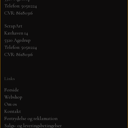
Telefon: 50511224
CVR: 86180316
MØNSTER ARK 30,5 X 30,5 CM .
ScrapArt
SIMPLE AND BASIC
Kærhaven 14
5320 Agedrup
SIMPLE AND BASIC
DIES
Telefon: 50511224
CVR: 86180316
DIES HOT FOIL
MINI DIES
Links
PYNT....DOTS, PERLER, STEN OG
TIM HOLTZ/SIZZIX
OPHÆNG, SHAKER, WOBLER,
Forside
STUDIO LIGHT
Webshop
BLOMSTER MM
Om os
Kontakt
TEKSTER
JUL
Fortrydelse og reklamation
Salgs- og leveringsbetingelser