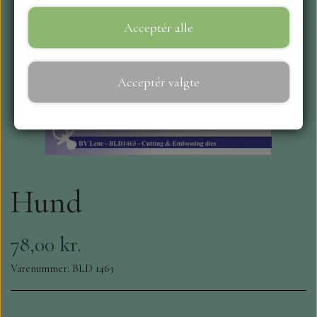
Acceptér alle
WEBSHOP
REPRINT
Acceptér valgte
CRAFT O`CLOCK
NYHEDER
Hund
MAJA KARTON
MINTAY PAPERS
78,00 kr.
Varenummer: BLD 1463
SCRAPBOYS