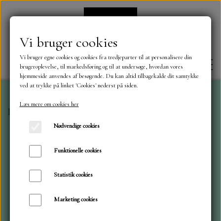
Vi bruger cookies
Vi bruger egne cookies og cookies fra tredjeparter til at personalisere din
brugeroplevelse, til markedsføring og til at undersøge, hvordan vores
hjemmeside anvendes af besøgende. Du kan altid tilbagekalde dit samtykke
ved at trykke på linket 'Cookies' nederst på siden.
Læs mere om cookies her
Forside
Dies
ByLene
Hund
FORSIDE
Nødvendige cookies
OM OS
Funktionelle cookies
Statistik cookies
KONTAKT
Marketing cookies
NYHEDER