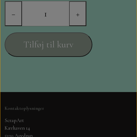
STAMPERIA
−
+
DIE CUTS FRA MINTAY
DIE CUTS OG KLISTERMÆRKER
Tilføj til kurv
MØNSTER BLOKKE 15 X 15 CM.
MØNSTER BLOKKE 20X20 CM
MØNSTER BLOKKE 30,5 X 30,5 CM
BLOKKE A5..OG A4....OG 15X30
Kontaktoplysninger
..MØNSTREDE OG ENSFARVEDE
ScrapArt
Kærhaven 14
A6 BLOKKE
5320 Agedrup