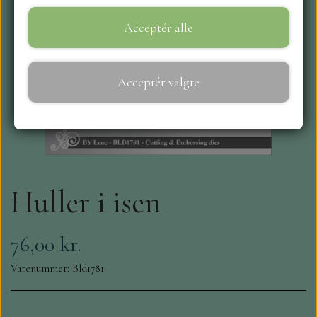
Acceptér alle
WEBSHOP
REPRINT
Acceptér valgte
CRAFT O`CLOCK
NYHEDER
Huller i isen
MAJA KARTON
MINTAY PAPERS
76,00 kr.
Varenummer: Bld1781
SCRAPBOYS