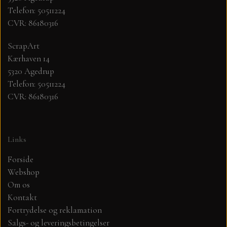
Telefon: 50511224
CVR: 86180316
MØNSTER ARK 30,5 X 30,5 CM .
ScrapArt
SIMPLE AND BASIC
Kærhaven 14
5320 Agedrup
SIMPLE AND BASIC
DIES
Telefon: 50511224
CVR: 86180316
DIES HOT FOIL
MINI DIES
Links
PYNT....DOTS, PERLER, STEN OG
TIM HOLTZ/SIZZIX
OPHÆNG, SHAKER, WOBLER,
Forside
STUDIO LIGHT
Webshop
BLOMSTER MM
Om os
Kontakt
TEKSTER
JUL
Fortrydelse og reklamation
Salgs- og leveringsbetingelser