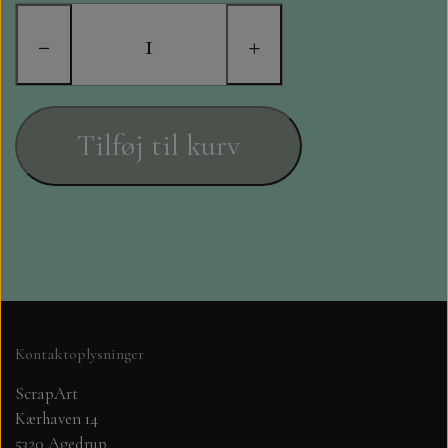
STAMPERIA
−
+
DIE CUTS FRA MINTAY
DIE CUTS OG KLISTERMÆRKER
Tilføj til kurv
MØNSTER BLOKKE 15 X 15 CM.
MØNSTER BLOKKE 20X20 CM
MØNSTER BLOKKE 30,5 X 30,5 CM
BLOKKE A5..OG A4....OG 15X30
Kontaktoplysninger
..MØNSTREDE OG ENSFARVEDE
ScrapArt
Kærhaven 14
A6 BLOKKE
5320 Agedrup