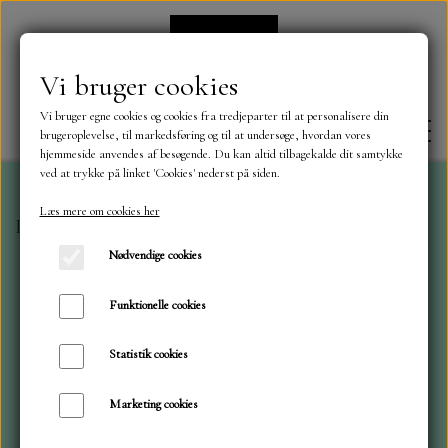
Vi bruger cookies
Vi bruger egne cookies og cookies fra tredjeparter til at personalisere din
brugeroplevelse, til markedsføring og til at undersøge, hvordan vores
hjemmeside anvendes af besøgende. Du kan altid tilbagekalde dit samtykke
ved at trykke på linket 'Cookies' nederst på siden.
Læs mere om cookies her
Forside
Dies
ByLene
Huller i isen
FORSIDE
Nødvendige cookies
OM OS
Funktionelle cookies
Statistik cookies
KONTAKT
Marketing cookies
NYHEDER