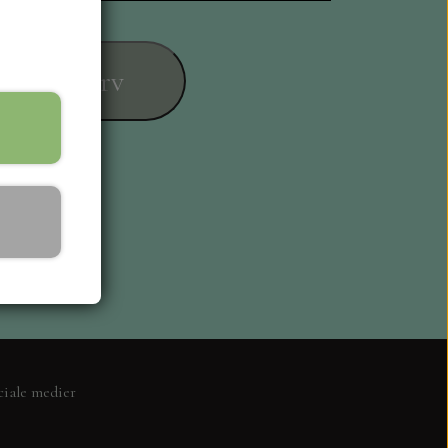
føj til kurv
ESIGN
ciale medier
L KORT