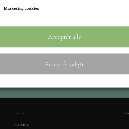
TIM HOLTZ/SIZZIX
Marketing cookies
STUDIO LIGHT
Til
−
+
TEKSTER
MARIANNE DIES
Acceptér alle
CREALIES
CRAFT & YOU
Acceptér valgte
MADE WITH LOVE
NELLIE SNELLEN
ELIZABETH CRAFT D
PÅSKE
BARTO
LEANE
Links
So
MINIATURE HUSE TI
Forside