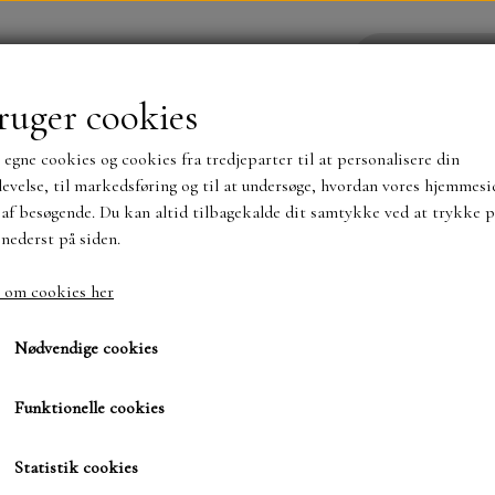
ruger cookies
 egne cookies og cookies fra tredjeparter til at personalisere din
YHEDER
WEBSHOP
evelse, til markedsføring og til at undersøge, hvordan vores hjemmesi
af besøgende. Du kan altid tilbagekalde dit samtykke ved at trykke p
 nederst på siden.
NYHEDER
MAJA KARTON
MINTAY PAPER
 om cookies her
4. Paper Favourites
Glossy Holo Waves
Glossy Holo Waves
TS OG KLISTERMÆRKER
MØNSTER BLOKKE 15 X 15 
Nødvendige cookies
BLOKKE A5..OG A4....OG 15X30 ..MØNSTREDE O
Funktionelle cookies
24,00 kr.
SIMPLE AND BASIC
DIES
Varenummer: PFSS102
Statistik cookies
SIMPLE AND BASIC
MINI DIES