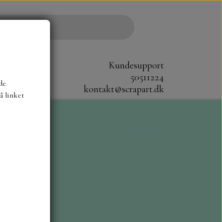
Kundesupport
50511224
de
kontakt@scrapart.dk
å linket
S
SCRAPBOYS
STAMPERIA
CM.
MØNSTER BLOKKE 20X20 CM
G ENSFARVEDE
A6 BLOKKE
DIES HOT FOIL