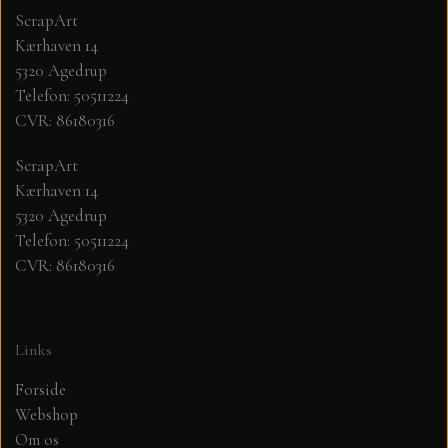
ScrapArt
Kærhaven 14
MØNSTER ARK 30,5 X 30,5 CM .
5320 Agedrup
Telefon: 50511224
SIMPLE AND BASIC
CVR: 86180316
SIMPLE AND BASIC
DIES
ScrapArt
Kærhaven 14
5320 Agedrup
DIES HOT FOIL
MINI DIES
Telefon: 50511224
CVR: 86180316
PYNT....DOTS, PERLER, STEN OG
TIM HOLTZ/SIZZIX
OPHÆNG, SHAKER, WOBLER,
STUDIO LIGHT
BLOMSTER MM
Links
Forside
TEKSTER
JUL
Webshop
Om os