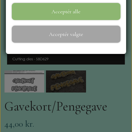
Acceptér alle
WEBSHOP
REPRINT
Acceptér valgte
CRAFT O`CLOCK
NYHEDER
MAJA KARTON
MINTAY PAPERS
Gavekort/Pengegave
SCRAPBOYS
44,00 kr.