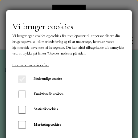
Vi bruger cookies
Vi bruger egne cookies og cookies fra tredjeparter til at personalisere din
brugeroplevelse, til markedsføring og til at undersøge, hvordan vores
hjemmeside anvendes af besøgende. Du kan altid tilbagekalde dit samtykke
ved at trykke på linket 'Cookies' nederst på siden.
Læs mere om cookies her
Forside
Simple and Basic
Simple and Basic
Gavekor
FORSIDE
Nødvendige cookies
OM OS
Funktionelle cookies
Statistik cookies
KONTAKT
Marketing cookies
NYHEDER