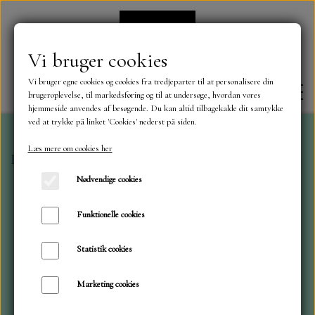
Vi bruger cookies
Vi bruger egne cookies og cookies fra tredjeparter til at personalisere din
brugeroplevelse, til markedsføring og til at undersøge, hvordan vores
hjemmeside anvendes af besøgende. Du kan altid tilbagekalde dit samtykke
ved at trykke på linket 'Cookies' nederst på siden.
Læs mere om cookies her
Forside
Simple and Basic
Simple and Basic
Gavekor
FORSIDE
Nødvendige cookies
OM OS
Funktionelle cookies
Statistik cookies
KONTAKT
Marketing cookies
NYHEDER