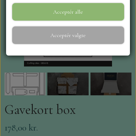
Acceptér alle
WEBSHOP
REPRINT
Acceptér valgte
CRAFT O`CLOCK
NYHEDER
MAJA KARTON
MINTAY PAPERS
Gavekort box
SCRAPBOYS
178,00 kr.