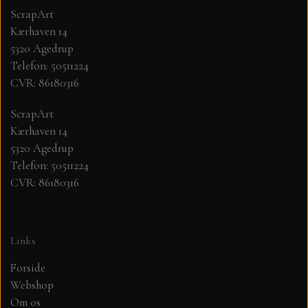
ScrapArt
Kærhaven 14
MØNSTER ARK 30,5 X 30,5 CM .
5320 Agedrup
Telefon: 50511224
SIMPLE AND BASIC
CVR: 86180316
SIMPLE AND BASIC
DIES
ScrapArt
Kærhaven 14
5320 Agedrup
DIES HOT FOIL
MINI DIES
Telefon: 50511224
CVR: 86180316
PYNT....DOTS, PERLER, STEN OG
TIM HOLTZ/SIZZIX
OPHÆNG, SHAKER, WOBLER,
STUDIO LIGHT
BLOMSTER MM
Links
Forside
TEKSTER
JUL
Webshop
Om os